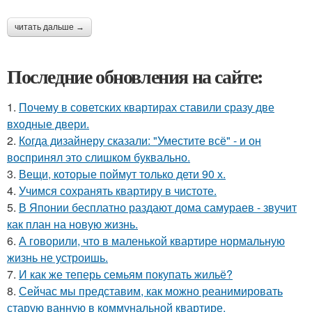
читать дальше →
Последние обновления на сайте:
1.
Почему в советских квартирах ставили сразу две
входные двери.
2.
Когда дизайнеру сказали: "Уместите всё" - и он
воспринял это слишком буквально.
3.
Вещи, которые поймут только дети 90 х.
4.
Учимся сохранять квартиру в чистоте.
5.
В Японии бесплатно раздают дома самураев - звучит
как план на новую жизнь.
6.
А говорили, что в маленькой квартире нормальную
жизнь не устроишь.
7.
И как же теперь семьям покупать жильё?
8.
Сейчас мы представим, как можно реанимировать
старую ванную в коммунальной квартире.