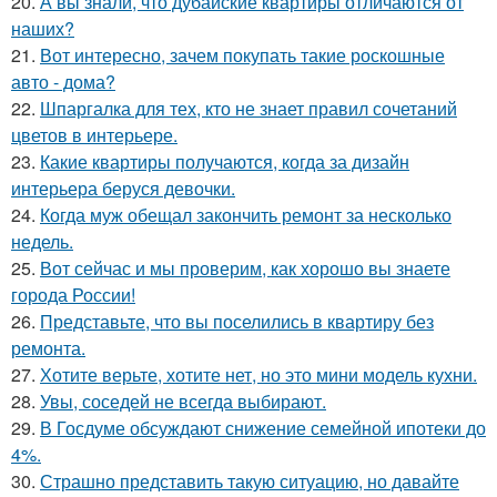
20.
А вы знали, что дубайские квартиры отличаются от
наших?
21.
Вот интересно, зачем покупать такие роскошные
авто - дома?
22.
Шпаргалка для тех, кто не знает правил сочетаний
цветов в интерьере.
23.
Какие квартиры получаются, когда за дизайн
интерьера беруся девочки.
24.
Когда муж обещал закончить ремонт за несколько
недель.
25.
Вот сейчас и мы проверим, как хорошо вы знаете
города России!
26.
Представьте, что вы поселились в квартиру без
ремонта.
27.
Хотите верьте, хотите нет, но это мини модель кухни.
28.
Увы, соседей не всегда выбирают.
29.
В Госдуме обсуждают снижение семейной ипотеки до
4%.
30.
Страшно представить такую ситуацию, но давайте