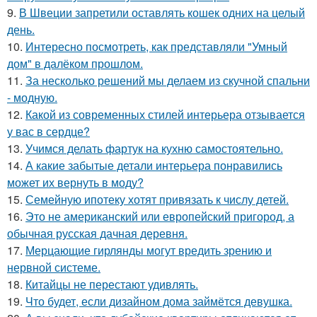
9.
В Швеции запретили оставлять кошек одних на целый
день.
10.
Интересно посмотреть, как представляли "Умный
дом" в далёком прошлом.
11.
За несколько решений мы делаем из скучной спальни
- модную.
12.
Какой из современных стилей интерьера отзывается
у вас в сердце?
13.
Учимся делать фартук на кухню самостоятельно.
14.
А какие забытые детали интерьера понравились
может их вернуть в моду?
15.
Семейную ипотеку хотят привязать к числу детей.
16.
Это не американский или европейский пригород, а
обычная русская дачная деревня.
17.
Мерцающие гирлянды могут вредить зрению и
нервной системе.
18.
Китайцы не перестают удивлять.
19.
Что будет, если дизайном дома займётся девушка.