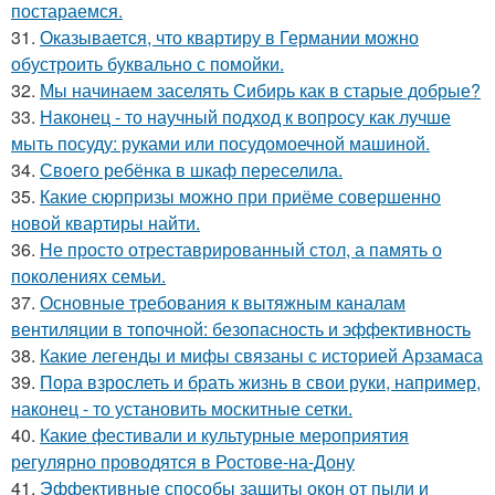
постараемся.
31.
Оказывается, что квартиру в Германии можно
обустроить буквально с помойки.
32.
Мы начинаем заселять Сибирь как в старые добрые?
33.
Наконец - то научный подход к вопросу как лучше
мыть посуду: руками или посудомоечной машиной.
34.
Своего ребёнка в шкаф переселила.
35.
Какие сюрпризы можно при приёме совершенно
новой квартиры найти.
36.
Не просто отреставрированный стол, а память о
поколениях семьи.
37.
Основные требования к вытяжным каналам
вентиляции в топочной: безопасность и эффективность
38.
Какие легенды и мифы связаны с историей Арзамаса
39.
Пора взрослеть и брать жизнь в свои руки, например,
наконец - то установить москитные сетки.
40.
Какие фестивали и культурные мероприятия
регулярно проводятся в Ростове-на-Дону
41.
Эффективные способы защиты окон от пыли и