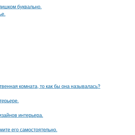
слишком буквально.
ье.
твенная комната, то как бы она называлась?
терьере.
дизайнов интерьера.
мите его самостоятельно.