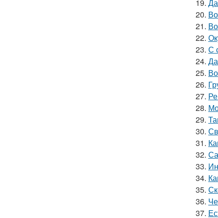
19.
Да
20.
Во
21.
Во
22.
Ок
23.
С 
24.
Да
25.
Во
26.
Гр
27.
Ре
28.
Мо
29.
Та
30.
Св
31.
Ка
32.
Са
33.
Ин
34.
Ка
35.
Ск
36.
Че
37.
Ес