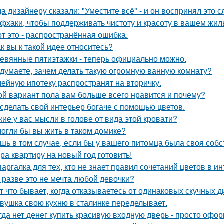
да дизайнеру сказали: "Уместите всё" - и он воспринял это 
фхаки, чтобы поддерживать чистоту и красоту в вашем жил
от это - распространённая ошибка.
ак вы к такой идее относитесь?
евянные пятиэтажки - теперь официально можно.
 думаете, зачем делать такую огромную ванную комнату?
ейную ипотеку распространят на вторичку.
ой вариант пола вам больше всего нравится и почему?
 сделать свой интерьер богаче с помощью цветов.
кие у вас мысли в голове от вида этой кровати?
огли бы вы жить в таком домике?
шь в том случае, если бы у вашего питомца была своя собс
ра квартиру на новый год готовить!
аргалка для тех, кто не знает правил сочетаний цветов в ин
 разве это не мечта любой девочки?
т что бывает, когда отказываетесь от одинаковых скучных 
вушка свою кухню в сталинке переделывает.
гда нет денег купить красивую входную дверь - просто офор