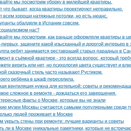
вайте мы посмотрим уборку в милейшей квартиры.
т что бывает, когда квартиры проектируют неправильно.
т всем хороши натяжные потолки, но есть нюанс.
упанты обалдели в Испании совсем.
социализмом нас?
вайте мы посмотрим, как раньше оформляли квартиры в це
-первых, зацените какой изысканный и дорогой интерьер в 
уппа ребят занимается реставраций старых парадных в Сан
монт в съёмной квартире - это всегда вопрос, который треб
жете верить или нет, но психология цвета существует и вли
кой сказочный стиль часто называют Рустиком.
оего ребёнка в шкаф переселила.
кая вентиляция нужна для котельной: советы и рекомендац
мое сложное в ремонте - дождаться его завершения.
тересные факты о Москве, которые вы не знали
кие музеи Москвы считаются самыми популярными среди т
олько людей проживает в Москве
м укрыть стены при ремонте: лучшие варианты и советы
ть ли в Москве уникальные памятники, которые не встречаю