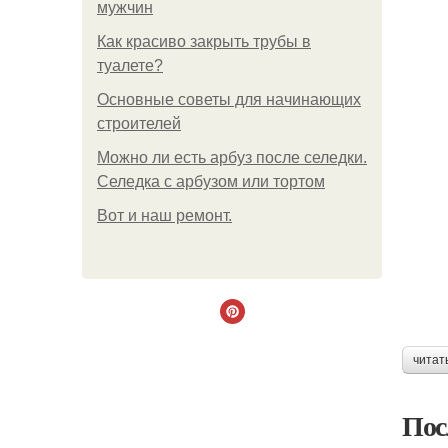
мужчин
Как красиво закрыть трубы в
туалете?
Основные советы для начинающих
строителей
Можно ли есть арбуз после селедки.
Селедка с арбузом или тортом
Boт и наш ремoнт.
читат
Пос