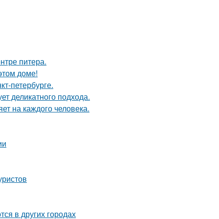
нтре питера.
этом доме!
кт-петербурге.
ует деликатного подхода.
яет на каждого человека.
ии
уристов
тся в других городах