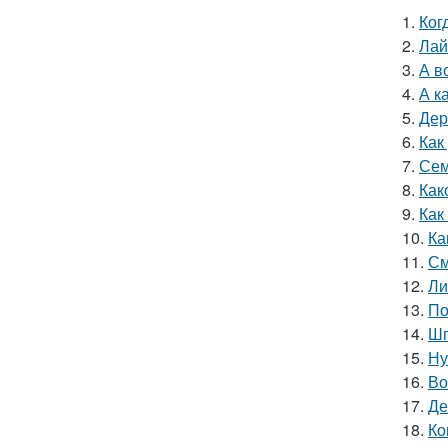
1.
Ког
2.
Лай
3.
А в
4.
А к
5.
Дер
6.
Как
7.
Сем
8.
Как
9.
Как
10.
Ка
11.
См
12.
Ли
13.
По
14.
Шп
15.
Ну
16.
Во
17.
Де
18.
Ко