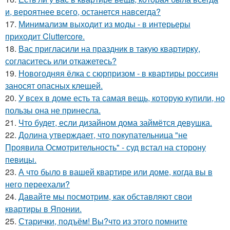
и, вероятнее всего, останется навсегда?
17.
Минимализм выходит из моды - в интерьеры
приходит Cluttercore.
18.
Вас пригласили на праздник в такую квартирку,
согласитесь или откажетесь?
19.
Новогодняя ёлка с сюрпризом - в квартиры россиян
заносят опасных клещей.
20.
У всех в доме есть та самая вещь, которую купили, но
пользы она не принесла.
21.
Что будет, если дизайном дома займётся девушка.
22.
Долина утверждает, что покупательница "не
Проявила Осмотрительность" - суд встал на сторону
певицы.
23.
А что было в вашей квартире или доме, когда вы в
него переехали?
24.
Давайте мы посмотрим, как обставляют свои
квартиры в Японии.
25.
Старички, подъём! Вы?что из этого помните