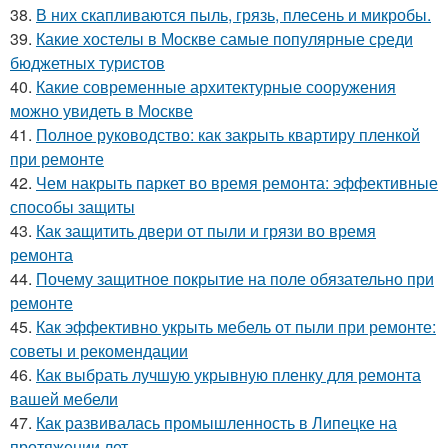
38.
В них скапливаются пыль, грязь, плесень и микробы.
39.
Какие хостелы в Москве самые популярные среди
бюджетных туристов
40.
Какие современные архитектурные сооружения
можно увидеть в Москве
41.
Полное руководство: как закрыть квартиру пленкой
при ремонте
42.
Чем накрыть паркет во время ремонта: эффективные
способы защиты
43.
Как защитить двери от пыли и грязи во время
ремонта
44.
Почему защитное покрытие на поле обязательно при
ремонте
45.
Как эффективно укрыть мебель от пыли при ремонте:
советы и рекомендации
46.
Как выбрать лучшую укрывную пленку для ремонта
вашей мебели
47.
Как развивалась промышленность в Липецке на
протяжении лет