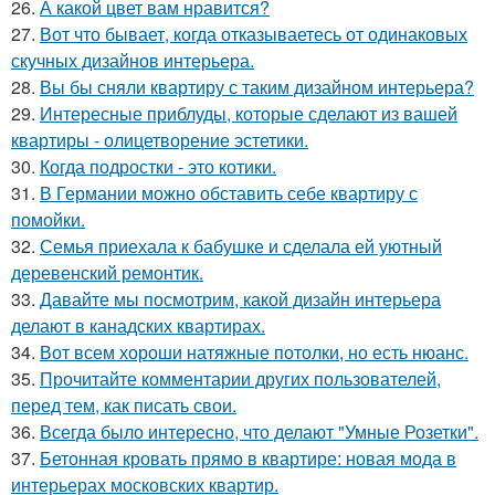
26.
А какой цвет вам нравится?
27.
Вот что бывает, когда отказываетесь от одинаковых
скучных дизайнов интерьера.
28.
Вы бы сняли квартиру с таким дизайном интерьера?
29.
Интересные приблуды, которые сделают из вашей
квартиры - олицетворение эстетики.
30.
Когда подростки - это котики.
31.
В Германии можно обставить себе квартиру с
помойки.
32.
Семья приехала к бабушке и сделала ей уютный
деревенский ремонтик.
33.
Давайте мы посмотрим, какой дизайн интерьера
делают в канадских квартирах.
34.
Вот всем хороши натяжные потолки, но есть нюанс.
35.
Прочитайте комментарии других пользователей,
перед тем, как писать свои.
36.
Всегда было интересно, что делают "Умные Розетки".
37.
Бетонная кровать прямо в квартире: новая мода в
интерьерах московских квартир.