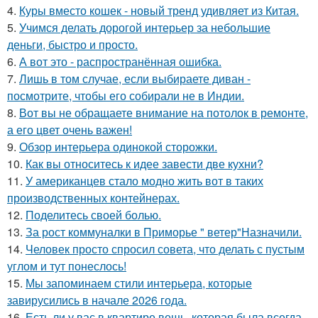
4.
Куры вместо кошек - новый тренд удивляет из Китая.
5.
Учимся делать дорогой интерьер за небольшие
деньги, быстро и просто.
6.
А вот это - распространённая ошибка.
7.
Лишь в том случае, если выбираете диван -
посмотрите, чтобы его собирали не в Индии.
8.
Вот вы не обращаете внимание на потолок в ремонте,
а его цвет очень важен!
9.
Обзор интерьера одинокой сторожки.
10.
Как вы относитесь к идее завести две кухни?
11.
У американцев стало модно жить вот в таких
производственных контейнерах.
12.
Поделитесь своей болью.
13.
За рост коммуналки в Приморье " ветер"Назначили.
14.
Человек просто спросил совета, что делать с пустым
углом и тут понеслось!
15.
Мы запоминаем стили интерьера, которые
завирусились в начале 2026 года.
16.
Есть ли у вас в квартире вещь, которая была всегда