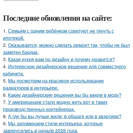
Последние обновления на сайте:
1.
Семьям с одним ребёнком советуют не тянуть с
ипотекой.
2.
Оказывается, можно сделать ремонт так, чтобы не был
заметен бардак.
3.
Какая кухня вам по дизайну и почему нравится?
4.
Интересное дизайнерское решение для совместного
кабинета.
5.
Мы посмотрим на красивое использование
радиаторов в интерьере.
6.
Какие дизайнерские решения вы бы ввели в моду?
7.
У американцев стало модно жить вот в таких
производственных контейнерах.
8.
А где бы вы лучше жили: в общаге или в квартире?
9.
Мы запоминаем стили интерьера, которые
завирусились в начале 2026 года.