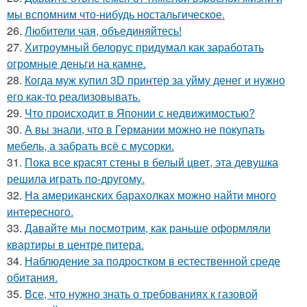
мы вспомним что-нибудь ностальгическое.
26.
Любители чая, объединяйтесь!
27.
Хитроумный белорус придумал как заработать
огромные деньги на камне.
28.
Когда муж купил 3D принтер за уйму денег и нужно
его как-то реализовывать.
29.
Что происходит в Японии с недвижимостью?
30.
А вы знали, что в Германии можно не покупать
мебель, а забрать всё с мусорки.
31.
Пока все красят стены в белый цвет, эта девушка
решила играть по-другому.
32.
На американских барахолках можно найти много
интересного.
33.
Давайте мы посмотрим, как раньше оформляли
квартиры в центре питера.
34.
Наблюдение за подростком в естественной среде
обитания.
35.
Все, что нужно знать о требованиях к газовой