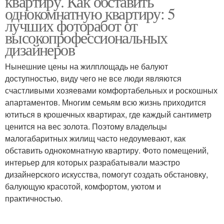
квартиру. Как обставить
однокомнатную квартиру: 5
лучших фоторабот от
высокопрофессиональных
Дополнительные
дизайнеров
Советы по работе
советы
Нынешние цены на жилплощадь не балуют
доступностью, виду чего не все люди являются
счастливыми хозяевами комфортабельных и роскошных
Советы по
Советы по уходу
апартаментов. Многим семьям всю жизнь приходится
использованию
ютиться в крошечных квартирах, где каждый сантиметр
ценится на вес золота. Поэтому владельцы
малогабаритных жилищ часто недоумевают, как
обставить однокомнатную квартиру. Фото помещений,
Советы по освещению
Бюджетные советы
интерьер для которых разрабатывали маэстро
дизайнерского искусства, помогут создать обстановку,
балующую красотой, комфортом, уютом и
практичностью.