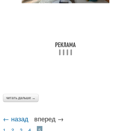
читать дальше →
← назад
вперед →
1
2
3
4
5