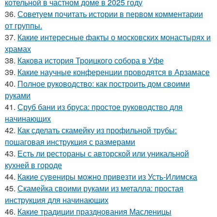
котельной в частном доме в 2025 году
36.
Советуем почитать истории в первом комментарии
от группы.
37.
Какие интересные факты о московских монастырях и
храмах
38.
Какова история Троицкого собора в Уфе
39.
Какие научные конференции проводятся в Арзамасе
40.
Полное руководство: как построить дом своими
руками
41.
Сруб бани из бруса: простое руководство для
начинающих
42.
Как сделать скамейку из профильной трубы:
пошаговая инструкция с размерами
43.
Есть ли рестораны с авторской или уникальной
кухней в городе
44.
Какие сувениры можно привезти из Усть-Илимска
45.
Скамейка своими руками из металла: простая
инструкция для начинающих
46.
Какие традиции празднования Масленицы