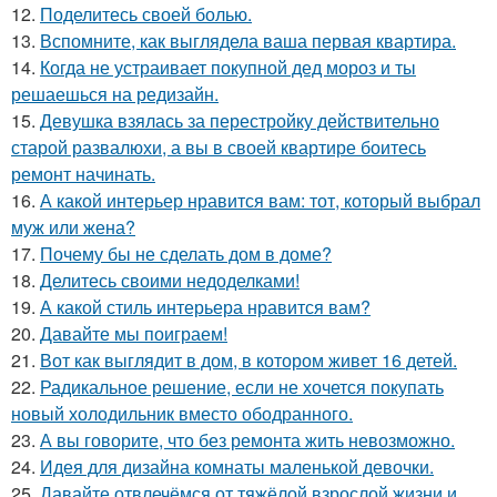
12.
Поделитесь своей болью.
13.
Вспомните, как выглядела ваша первая квартира.
14.
Когда не устраивает покупной дед мороз и ты
решаешься на редизайн.
15.
Девушка взялась за перестройку действительно
старой развалюхи, а вы в своей квартире боитесь
ремонт начинать.
16.
А какой интерьер нравится вам: тот, который выбрал
муж или жена?
17.
Почему бы не сделать дом в доме?
18.
Делитесь своими недоделками!
19.
А какой стиль интерьера нравится вам?
20.
Давайте мы поиграем!
21.
Вот как выглядит в дом, в котором живет 16 детей.
22.
Радикальное решение, если не хочется покупать
новый холодильник вместо ободранного.
23.
А вы говорите, что без ремонта жить невозможно.
24.
Идея для дизайна комнаты маленькой девочки.
25.
Давайте отвлечёмся от тяжёлой взрослой жизни и