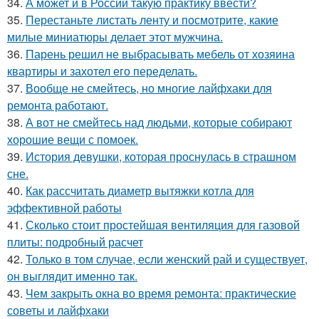
34.
А может и в России такую практику ввести?
35.
Перестаньте листать ленту и посмотрите, какие
милые миниатюры делает этот мужчина.
36.
Парень решил не выбрасывать мебель от хозяина
квартиры и захотел его переделать.
37.
Вообще не смейтесь, но многие лайфхаки для
ремонта работают.
38.
А вот не смейтесь над людьми, которые собирают
хорошие вещи с помоек.
39.
История девушки, которая проснулась в страшном
сне.
40.
Как рассчитать диаметр вытяжки котла для
эффективной работы
41.
Сколько стоит простейшая вентиляция для газовой
плиты: подробный расчет
42.
Только в том случае, если женский рай и существует,
он выглядит именно так.
43.
Чем закрыть окна во время ремонта: практические
советы и лайфхаки