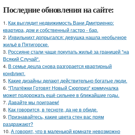
Последние обновления на сайте:
1.
Как выглядит недвижимость Вани Дмитриенко:
квартира, дом и собственный гастро - бар.
2.
Ихвильнихт допрыгался: девушка нашла необычное
жильё в Пятигорске.
3.
Россияне стали чаще покупать жильё за границей "на
Всякий Случай".
4.
В семье децла снова разгорается квартирный
конфликт.
5.
Какие дизайны делают действительно богатые люди.
6.
"Платёжки Готовят Новый Сюрприз" коммуналка
может подорожать ещё сильнее в ближайшие годы.
7.
Давайте мы поиграем!
8.
Как говорится, в тесноте, да не в обиде.
9.
Признавайтесь, какие цвета стен вас прям
раздражают?
10.
А говорят, что в маленькой комнате невозможно