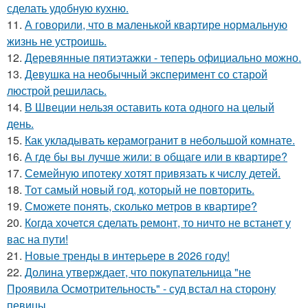
сделать удобную кухню.
11.
А говорили, что в маленькой квартире нормальную
жизнь не устроишь.
12.
Деревянные пятиэтажки - теперь официально можно.
13.
Девушка на необычный эксперимент со старой
люстрой решилась.
14.
В Швеции нельзя оставить кота одного на целый
день.
15.
Как укладывать керамогранит в небольшой комнате.
16.
А где бы вы лучше жили: в общаге или в квартире?
17.
Семейную ипотеку хотят привязать к числу детей.
18.
Тот самый новый год, который не повторить.
19.
Сможете понять, сколько метров в квартире?
20.
Когда хочется сделать ремонт, то ничто не встанет у
вас на пути!
21.
Новые тренды в интерьере в 2026 году!
22.
Долина утверждает, что покупательница "не
Проявила Осмотрительность" - суд встал на сторону
певицы.