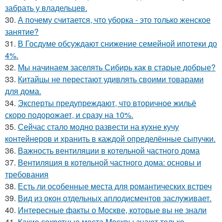
забрать у владельцев.
30.
А почему считается, что уборка - это только женское
занятие?
31.
В Госдуме обсуждают снижение семейной ипотеки до
4%.
32.
Мы начинаем заселять Сибирь как в старые добрые?
33.
Китайцы не перестают удивлять своими товарами
для дома.
34.
Эксперты предупреждают, что вторичное жильё
скоро подорожает, и сразу на 10%.
35.
Сейчас стало модно развести на кухне кучу
контейнеров и хранить в каждой определённые сыпучки.
36.
Важность вентиляции в котельной частного дома
37.
Вентиляция в котельной частного дома: основы и
требования
38.
Есть ли особенные места для романтических встреч
39.
Вид из окон отдельных аплодисментов заслуживает.
40.
Интересные факты о Москве, которые вы не знали
41.
Какие секретные места Москвы знают только