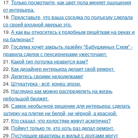
17.
Только посмотрите, как цвет пола меняет ощущения
от интерьера.
18.
Представьте, что ваша соседка по подъезду сделала
со своей входной дверью это.
19.
А как вы относитесь к подобным решёткам на окнах и
на балконах?
20.
Госдума хочет закрыть лазейку "Бабушкиных Схем" -
правила сделок с пенсионерами ужесточают.
21.
Какой тип потолка нравится вам?
22.
Как дизайнер интерьера делает свой ремонт.
23.
Делитесь своими недоделками!
24.
Штукатурка - всё, конец эпохи.
25.
Наглядно как можно распределить на жизнь
небольшой бюджет.
26.
Самое необычное решение для интерьера: сделать
затирку на плитке ни белой, ни чёрной, а красной.
27.
Кто сказал, что холостяки живут аскетично?
28.
Поймут только те, кто хоть раз делал ремонт.
29.
Пустующие квартиры и жильё с долгами могут