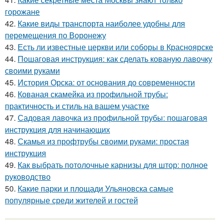
горожане
42.
Какие виды транспорта наиболее удобны для
перемещения по Воронежу
43.
Есть ли известные церкви или соборы в Красноярске
44.
Пошаговая инструкция: как сделать кованую лавочку
своими руками
45.
История Орска: от основания до современности
46.
Кованая скамейка из профильной трубы:
практичность и стиль на вашем участке
47.
Садовая лавочка из профильной трубы: пошаговая
инструкция для начинающих
48.
Скамья из профтрубы своими руками: простая
инструкция
49.
Как выбрать потолочные карнизы для штор: полное
руководство
50.
Какие парки и площади Ульяновска самые
популярные среди жителей и гостей