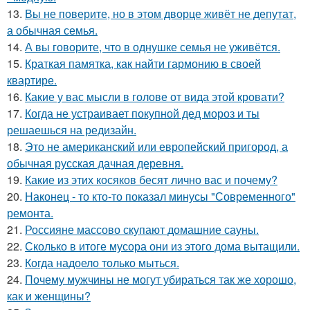
13.
Вы не поверите, но в этом дворце живёт не депутат,
а обычная семья.
14.
А вы говорите, что в однушке семья не уживётся.
15.
Краткая памятка, как найти гармонию в своей
квартире.
16.
Какие у вас мысли в голове от вида этой кровати?
17.
Когда не устраивает покупной дед мороз и ты
решаешься на редизайн.
18.
Это не американский или европейский пригород, а
обычная русская дачная деревня.
19.
Какие из этих косяков бесят лично вас и почему?
20.
Наконец - то кто-то показал минусы "Современного"
ремонта.
21.
Россияне массово скупают домашние сауны.
22.
Сколько в итоге мусора они из этого дома вытащили.
23.
Когда надоело только мыться.
24.
Почему мужчины не могут убираться так же хорошо,
как и женщины?