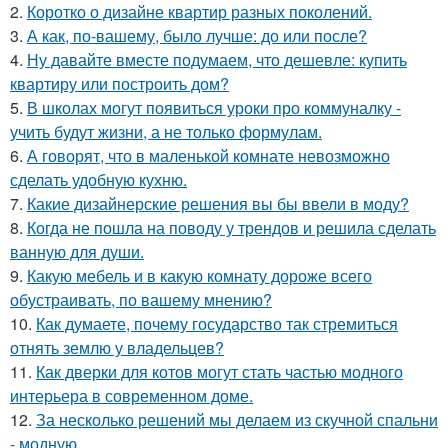
2.
Коротко о дизайне квартир разных поколений.
3.
А как, по-вашему, было лучше: до или после?
4.
Ну давайте вместе подумаем, что дешевле: купить
квартиру или построить дом?
5.
В школах могут появиться уроки про коммуналку -
учить будут жизни, а не только формулам.
6.
А говорят, что в маленькой комнате невозможно
сделать удобную кухню.
7.
Какие дизайнерские решения вы бы ввели в моду?
8.
Когда не пошла на поводу у трендов и решила сделать
ванную для души.
9.
Какую мебель и в какую комнату дороже всего
обустраивать, по вашему мнению?
10.
Как думаете, почему государство так стремиться
отнять землю у владельцев?
11.
Как дверки для котов могут стать частью модного
интерьера в современном доме.
12.
За несколько решений мы делаем из скучной спальни
- модную.