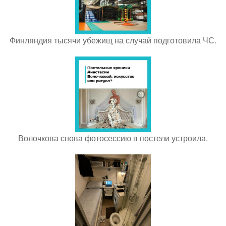
Финляндия тысячи убежищ на случай подготовила ЧС.
Волочкова снова фотосессию в постели устроила.