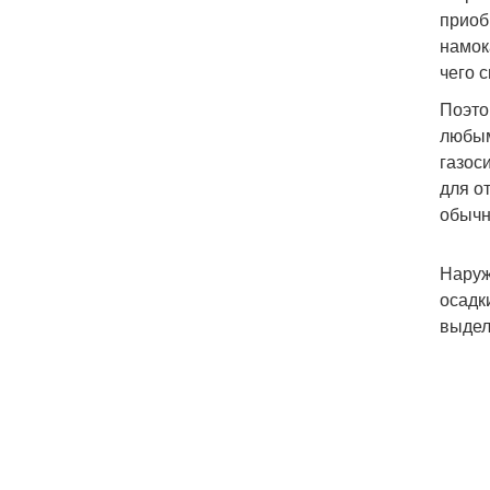
приоб
намок
чего 
Поэто
любым
газос
для о
обычн
Наруж
осадк
выдел