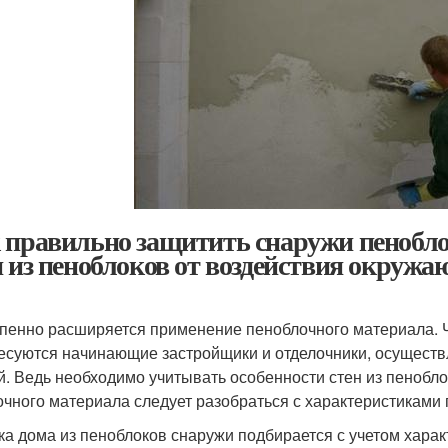
 правильно защитить снаружи пенобло
н из пеноблоков от воздействия окруж
пенно расширяется применение пеноблочного материала. Ч
есуются начинающие застройщики и отделочники, осущест
й. Ведь необходимо учитывать особенности стен из пенобло
очного материала следует разобраться с характеристиками 
ка дома из пеноблоков снаружи подбирается с учетом харак