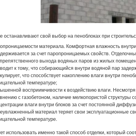
е останавливают свой выбор на пеноблоках при строитель
опроницаемости материала. Комфортная влажность внутри 
держивается за счет паропроницаемых свойств. Отделочны
препятственного выхода водяных паров из жилых помещен
водит к тому, что собирающийся внутри водяной пар задерж
кулирует, что способствует накоплению влаги внутри пеноб
ицательной температуре;
ышенной восприимчивости к воздействию влаги. Несмотря н
внению с газобетоном, наличие мелкопористой структуры с
центрации влаги внутри блоков за счет постоянной диффуз
еувлажненный материал теряет свои эксплуатационные сво
ицательной температуре.
ет использовать именно такой способ отделки, который соо