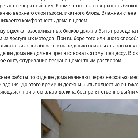
ретает неопрятный вид. Кроме этого, на поверхность блоко
анию верхнего слоя газосиликатного блока. Влажная стена 
снижается комфортность дома в целом.
му отделка газосиликатных блоков должна быть проведена 
 из доступных методов. При выборе того или иного способа
иликата, как способность к выведению влажных паров изн
тделки дома не должен препятствовать этому процессу. В с
ое оштукатуривание песчано-цементным раствором.
ные работы по отделке дома начинают через несколько мес
и здания. До этого времени должны быть полностью оштукат
яющаяся при этом влага должна беспрепятственно выйти ч