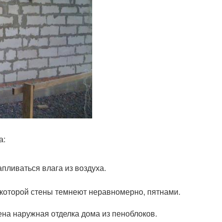
а:
апливаться влага из воздуха.
е которой стены темнеют неравномерно, пятнами.
ена наружная отделка дома из пеноблоков.