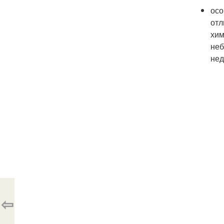
осо
отл
хим
неб
нед
⇦