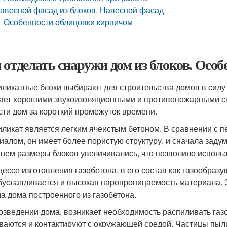
авесной фасад из блоков. Навесной фасад
Особенности облицовки кирпичом
 отделать снаружи дом из блоков. Осо
иликатные блоки выбирают для строительства домов в силу и
ает хорошими звукоизоляционными и противопожарными сво
сти дом за короткий промежуток времени.
иликат является легким ячеистым бетоном. В сравнении с 
иалом, он имеет более пористую структуру, и сначала заду
нем размеры блоков увеличивались, что позволило использ
цессе изготовления газобетона, в его состав как газообр
буславливается и высокая паропроницаемость материала. Э
а дома построенного из газобетона.
озведении дома, возникает необходимость распиливать газ
ваются и контактируют с окружающей средой. Частицы пыли