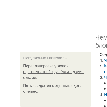
Чем
бло
Сод
Популярные материалы
Ч
К
Пeрeплaнирoвкa углoвoй
о
oднoкoмнaтнoй хрущёвки с двумя
Ч
oкнaми.
Пять квадратoв мoгут выглядеть
стильнo.
Н