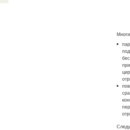
Многи
пар
под
бес
при
цир
отр
пов
сра
кон
пер
отр
Следу