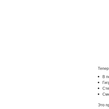
Тепер
В п
Гиг
Сте
Сме
Это п