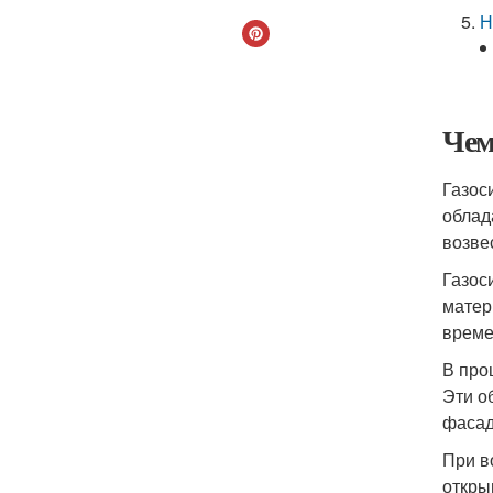
Н
Чем
Газос
облад
возве
Газос
матер
време
В про
Эти о
фасад
При в
откры