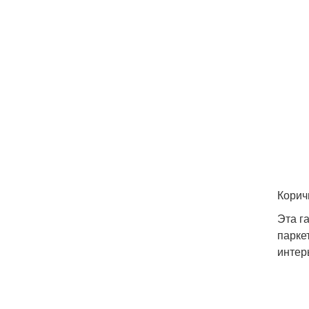
Корич
Эта г
парке
интер