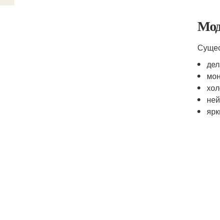
Мод
Сущес
дел
мон
хол
ней
ярк