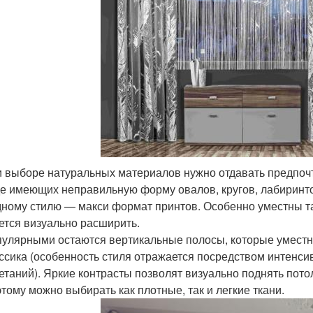
 выборе натуральных материалов нужно отдавать предпочт
е имеющих неправильную форму овалов, кругов, лабиринтов
ному стилю — макси формат принтов. Особенно уместны та
ется визуально расширить.
улярными остаются вертикальные полосы, которые уместн
ссика (особенность стиля отражается посредством интенси
етаний). Яркие контрасты позволят визуально поднять пото
тому можно выбирать как плотные, так и легкие ткани.