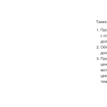
Также
Про
с п
дол
Обя
доп
При
цен
мот
цве
тем