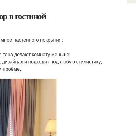
р в гостиной
емнее настенного покрытия;
е тона делают комнату меньше;
 дизайнах и подходят под любую стилистику;
м проёме.