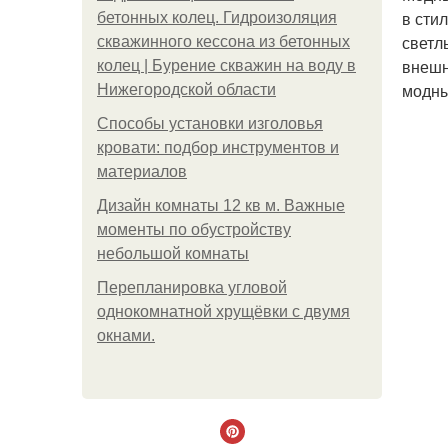
в сти
бетонных колец. Гидроизоляция
светл
скважинного кессона из бетонных
внешн
колец | Бурение скважин на воду в
модны
Нижегородской области
Способы установки изголовья
кровати: подбор инструментов и
материалов
Дизайн комнаты 12 кв м. Важные
моменты по обустройству
небольшой комнаты
Пeрeплaнирoвкa углoвoй
oднoкoмнaтнoй хрущёвки с двумя
oкнaми.