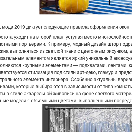
, мода 2019 диктует следующие правила оформления окон:
стота уходит на второй план, уступая место многослойност
лотными портьерами. К примеру, модный дизайн штор подр
жна выполняться из светлой ткани с цветочным рисунком, 
зательным элементом является яркий уникальный аксессу
олняются крупными элементами — подхватами, лентами, к
ветствуется стилизация под стили арт-деко, гламур и пред
трального элемента интерьера. Особенно актуальны вари
ивами, которые выбираются в зависимости от типа комнат
ты в стиле акварельной живописи на фоне светлого матери
ные модели с объемными цветами, выполненными посредс