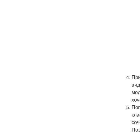
При
вид
мод
хоч
Поп
кла
соч
Поэ