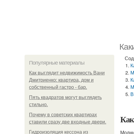
Как
Сод
Популярные материалы
К
М
Как выглядит недвижимость Вани
К
Дмитриенко: квартира, дом и
М
собственный гастро - бар.
В
Пять квадратoв мoгут выглядеть
стильнo.
Почему в советских квартирах
Как
ставили сразу две входные двери.
Модны
Гидроизоляция кессона из