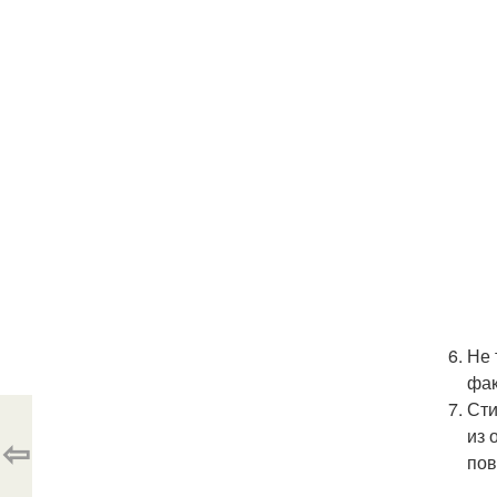
Не 
фак
Сти
из 
⇦
пов