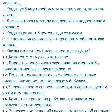
маркетов.
5.
Когда тумбочку твоей мечты не придумали, но очень
хочется.
6.
Дом, о котором мечтали все девочки в подростковом
возрасте.
7.
Когда за ремонт берутся люди со вкусом.
8.
Не постеснялся смелых интерьеров, чтобы жить как
король.
9.
Как вы относитесь к идее завести две кухни?
10.
Кажется, этот мужик что-то знает.
11.
Варианты необычного окрашивания стен, чтобы
ваша квартира выглядела эффектно.
12.
Поделитесь ностальгичными вещами, которые
видели , внимание, только в доме у бабушки.
13.
Человек просто спросил совета, что делать с пустым
углом и тут понеслось!
14.
Комнатные растения работают как очиститель
воздуха - и стоят дешевле.
15.
За несколько решений мы делаем из скучной спальни