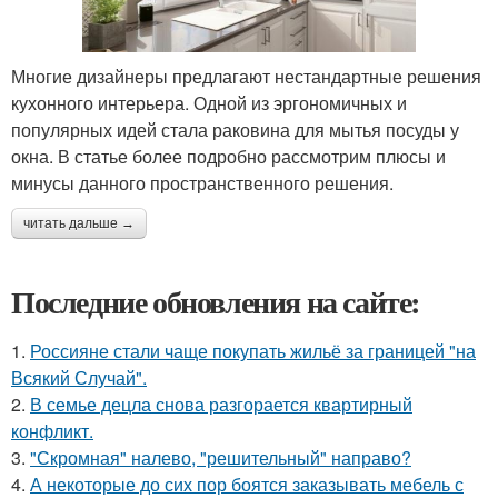
Многие дизайнеры предлагают нестандартные решения
кухонного интерьера. Одной из эргономичных и
популярных идей стала раковина для мытья посуды у
окна. В статье более подробно рассмотрим плюсы и
минусы данного пространственного решения.
читать дальше →
Последние обновления на сайте:
1.
Россияне стали чаще покупать жильё за границей "на
Всякий Случай".
2.
В семье децла снова разгорается квартирный
конфликт.
3.
"Скромная" налево, "решительный" направо?
4.
А некоторые до сих пор боятся заказывать мебель с