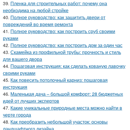
39.
Пленка для строительных работ: почему она
необходима на любой стройке
40.
Полное руководство: как защитить двери от
повреждений во время ремонта
41.
Полное руководство: как построить сруб своими
руками
42.
Полное руководство: как построить дом за один час
43.
Скамейка из профильной трубы: прочность и стиль
для вашего двора
44.
Пошаговая инструкция: как сделать кованую лавочку
своими руками
45.
Как повесить потолочный карниз: пошаговая
инструкция
46.
Маленькая дача – большой комфорт: 28 бюджетных
идей от лучших экспертов
47.
Какие уникальные природные места можно найти в
черте города
48.
Как преобразить небольшой участок: основы
ландшафтного дизайна