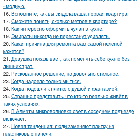
- модную.
16.
Вспомните, как выглядела ваша первая квартира.
17.
Сможете понять, сколько метров в квартире?
18.
Как интересно оформить чулан в кухне.
19.
Эмираты никогда не перестанут удивлять.
20.
Какая причина для ремонта вам самой нелепой
кажется?
21.
Девушка показывает, как поменять себе кухню без
лишних трат.
22.
Рискованное решение, но довольно стильное.
23.
Когда надоело только мыться.
24.
Когда подошли к плитке с душой и фантазией.
25.
Страшно представить, что кто-то реально живёт в
таких условиях.
26.
В Алматы микроволновка свет в соседнем подъезде
включает.
27.
Новая тенденция: люди заменяют плитку на
пластиковые панели.