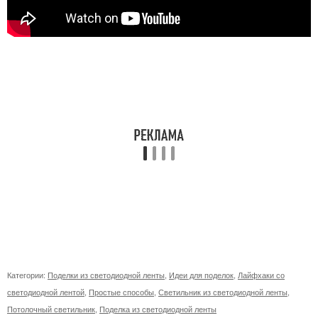
Категории:
Поделки из светодиодной ленты
,
Идеи для поделок
,
Лайфхаки со
светодиодной лентой
,
Простые способы
,
Светильник из светодиодной ленты
,
Потолочный светильник
,
Поделка из светодиодной ленты