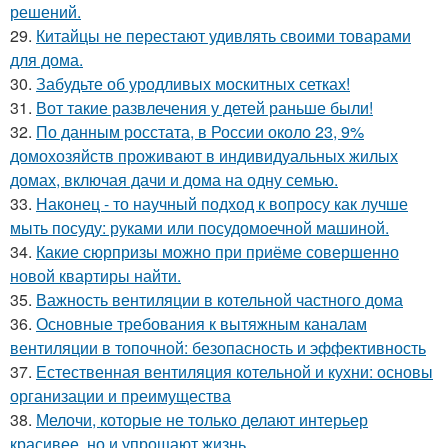
решений.
29.
Китайцы не перестают удивлять своими товарами
для дома.
30.
Забудьте об уродливых москитных сетках!
31.
Вот такие развлечения у детей раньше были!
32.
По данным росстата, в России около 23, 9%
домохозяйств проживают в индивидуальных жилых
домах, включая дачи и дома на одну семью.
33.
Наконец - то научный подход к вопросу как лучше
мыть посуду: руками или посудомоечной машиной.
34.
Какие сюрпризы можно при приёме совершенно
новой квартиры найти.
35.
Важность вентиляции в котельной частного дома
36.
Основные требования к вытяжным каналам
вентиляции в топочной: безопасность и эффективность
37.
Естественная вентиляция котельной и кухни: основы
организации и преимущества
38.
Мелочи, которые не только делают интерьер
красивее, но и упрощают жизнь.