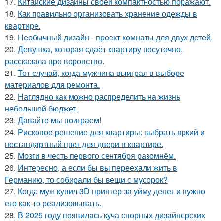
17.
Китайские дизайны своей компактностью поражают.
18.
Как правильно организовать хранение одежды в
квартире.
19.
Необычный дизайн - проект комнаты для двух детей.
20.
Девушка, которая сдаёт квартиру посуточно,
рассказала про воровство.
21.
Тот случай, когда мужчина выиграл в выборе
материалов для ремонта.
22.
Наглядно как можно распределить на жизнь
небольшой бюджет.
23.
Давайте мы поиграем!
24.
Рисковое решение для квартиры: выбрать яркий и
нестандартный цвет для двери в квартире.
25.
Мозги в честь первого сентября разомнём.
26.
Интересно, а если бы вы переехали жить в
Германию, то собирали бы вещи с мусорок?
27.
Когда муж купил 3D принтер за уйму денег и нужно
его как-то реализовывать.
28.
В 2025 году появилась куча спорных дизайнерских