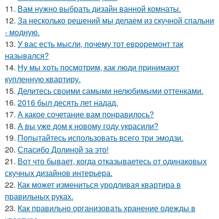
11.
Вам нужно выбрать дизайн ванной комнаты.
12.
За несколько решений мы делаем из скучной спальни
- модную.
13.
У вас есть мысли, почему тот евроремонт так
назывался?
14.
Ну мы хоть посмотрим, как люди принимают
купленную квартиру.
15.
Делитесь своими самыми нелюбимыми оттенками.
16.
2016 был десять лет надад.
17.
А какое сочетание вам понравилось?
18.
А вы уже дом к новому году украсили?
19.
Попытайтесь использовать всего три эмодзи.
20.
Спасибо Долиной за это!
21.
Вот что бывает, когда отказываетесь от одинаковых
скучных дизайнов интерьера.
22.
Как может измениться уродливая квартира в
правильных руках.
23.
Как правильно организовать хранение одежды в