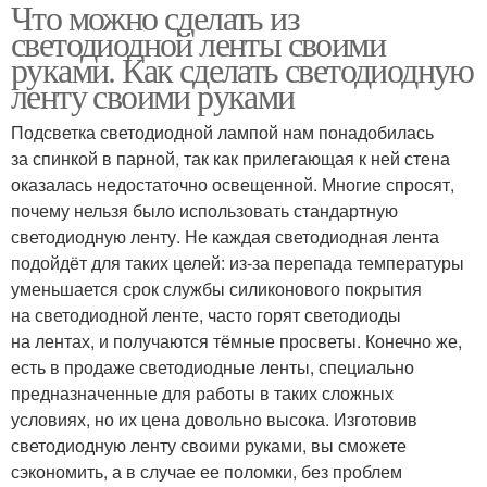
Что можно сделать из
Ночник из
Офисный светильник
светодиодной ленты своими
светодиодной ленты
руками. Как сделать светодиодную
ленту своими руками
Поделки из
Подсветка светодиодной лампой нам понадобилась
Светодиодный ночник
светодиодной ленты
за спинкой в парной, так как прилегающая к ней стена
оказалась недостаточно освещенной. Многие спросят,
почему нельзя было использовать стандартную
светодиодную ленту. Не каждая светодиодная лента
Потолочный
Поделка из
подойдёт для таких целей: из-за перепада температуры
светильник
светодиодной ленты
уменьшается срок службы силиконового покрытия
на светодиодной ленте, часто горят светодиоды
на лентах, и получаются тёмные просветы. Конечно же,
есть в продаже светодиодные ленты, специально
Светодиодные ленты
Лента в спальне
предназначенные для работы в таких сложных
условиях, но их цена довольно высока. Изготовив
светодиодную ленту своими руками, вы сможете
сэкономить, а в случае ее поломки, без проблем
Светодиодная