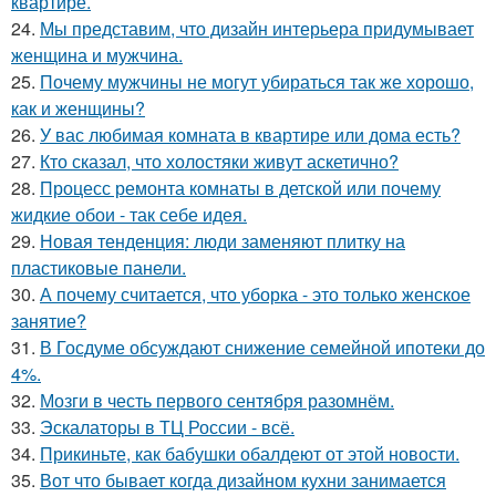
квартире.
24.
Мы представим, что дизайн интерьера придумывает
женщина и мужчина.
25.
Почему мужчины не могут убираться так же хорошо,
как и женщины?
26.
У вас любимая комната в квартире или дома есть?
27.
Кто сказал, что холостяки живут аскетично?
28.
Процесс ремонта комнаты в детской или почему
жидкие обои - так себе идея.
29.
Новая тенденция: люди заменяют плитку на
пластиковые панели.
30.
А почему считается, что уборка - это только женское
занятие?
31.
В Госдуме обсуждают снижение семейной ипотеки до
4%.
32.
Мозги в честь первого сентября разомнём.
33.
Эскалаторы в ТЦ России - всё.
34.
Прикиньте, как бабушки обалдеют от этой новости.
35.
Вот что бывает когда дизайном кухни занимается