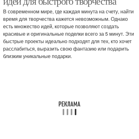
идеи для быстрого творчества
В современном мире, где каждая минута на счету, найти
время для творчества кажется невозможным. Однако
Поделки для
есть множество идей, которые позволяют создать
Поделки с детьми
праздников
красивые и оригинальные поделки всего за 5 минут. Эти
быстрые проекты идеально подходят для тех, кто хочет
расслабиться, выразить свою фантазию или подарить
близким уникальные подарки.
Стильная поделка
Простые идеи
Поделки из бросового
Поделки из мусора
материала
Поделки из
Поделка из
светодиодной ленты
светодиодной ленты