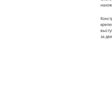
нахож
Конст
крепе
высту
за дв