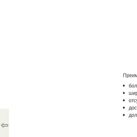
Преим
бол
шир
отс
дос
дол
⇦