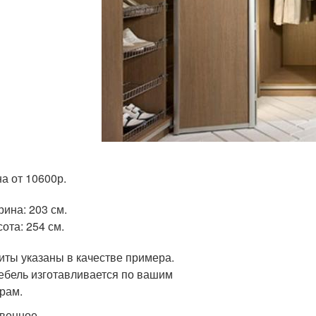
а от 10600р.
ина: 203 см.
ота: 254 см.
иты указаны в качестве примера.
ебель изготавливается по вашим
рам.
венное