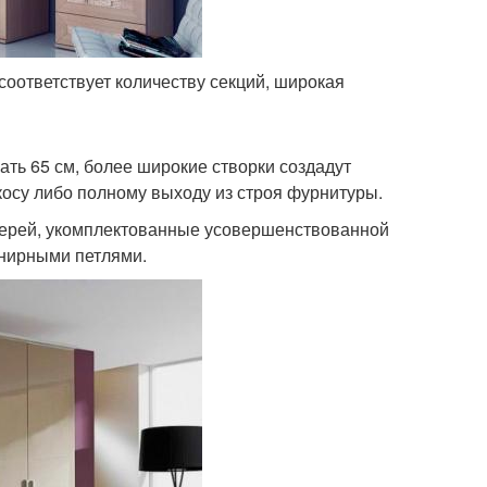
соответствует количеству секций, широкая
ть 65 см, более широкие створки создадут
екосу либо полному выходу из строя фурнитуры.
верей, укомплектованные усовершенствованной
нирными петлями.