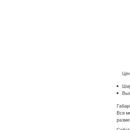
Цен
Шир
Выс
Габар
Вся м
разме
Собст