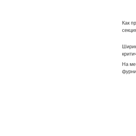
Как п
секци
Ширин
крити
На ме
фурни