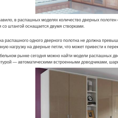
равило, в распашных моделях количество дверных полотен 
я со штангой оснащается двумя створками.
а распашного одного дверного полотна не должна превыша
чную нагрузку на дверные петли, что может привести к пер
бельном рынке сегодня можно найти модели распашных д
турой — автоматическими встроенными доводчиками, шар