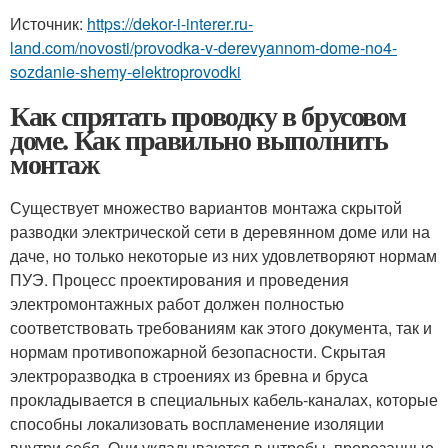
Источник:
https://dekor-i-interer.ru-
land.com/novosti/provodka-v-derevyannom-dome-no4-
sozdanie-shemy-elektroprovodki
Как спрятать проводку в брусовом
доме. Как правильно выполнить
монтаж
Существует множество вариантов монтажа скрытой
разводки электрической сети в деревянном доме или на
даче, но только некоторые из них удовлетворяют нормам
ПУЭ. Процесс проектирования и проведения
электромонтажных работ должен полностью
соответствовать требованиям как этого документа, так и
нормам противопожарной безопасности. Скрытая
электроразводка в строениях из бревна и бруса
прокладывается в специальных кабель-каналах, которые
способны локализовать воспламенение изоляции
внутри себя. Они укладываются в штробы, прорезанные