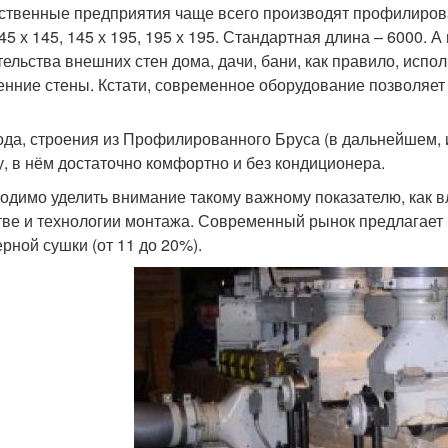
ственные предприятия чаще всего производят профилирован
145 х 145, 145 х 195, 195 х 195. Стандартная длина – 6000. 
тельства внешних стен дома, дачи, бани, как правило, испо
енние стены. Кстати, современное оборудование позволяет 
ода, строения из Профилированного Бруса (в дальнейшем, и
у, в нём достаточно комфортно и без кондиционера.
одимо уделить внимание такому важному показателю, как в
тве и технологии монтажа. Современный рынок предлагает б
ерной сушки (от 11 до 20%).