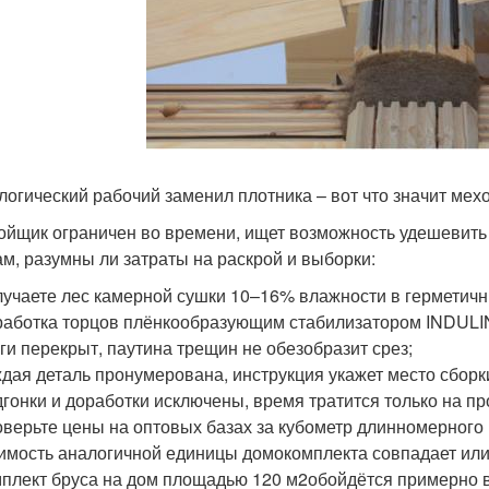
логический рабочий заменил плотника – вот что значит мех
ойщик ограничен во времени, ищет возможность удешевить
ам, разумны ли затраты на раскрой и выборки:
учаете лес камерной сушки 10–16% влажности в герметичн
аботка торцов плёнкообразующим стабилизатором INDULINE
ги перекрыт, паутина трещин не обезобразит срез;
дая деталь пронумерована, инструкция укажет место сборк
гонки и доработки исключены, время тратится только на пр
верьте цены на оптовых базах за кубометр длинномерного 
имость аналогичной единицы домокомплекта совпадает или
плект бруса на дом площадью 120 м
2
обойдётся примерно в 