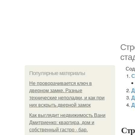
Стр
ста
Сод
Популярные материалы
С
Не проворачивается ключ в
Д
дверном замке. Разные
Д
технические неполадки, и как при
Д
них вскрыть дверной замок
Как выглядит недвижимость Вани
Дмитриенко: квартира, дом и
Стр
собственный гастро - бар.