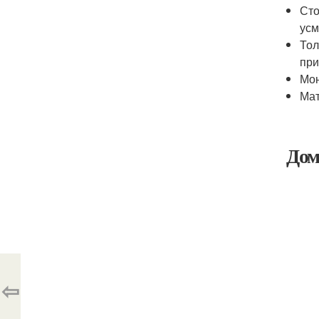
Сто
усм
Тол
при
Мон
Мат
Дом
⇦