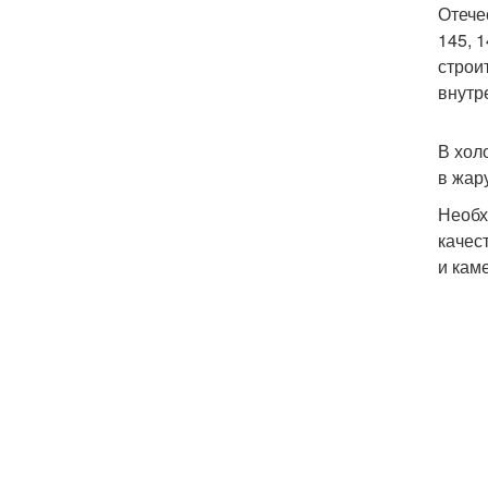
Отече
145, 
строи
внутр
В хол
в жар
Необх
качес
и кам