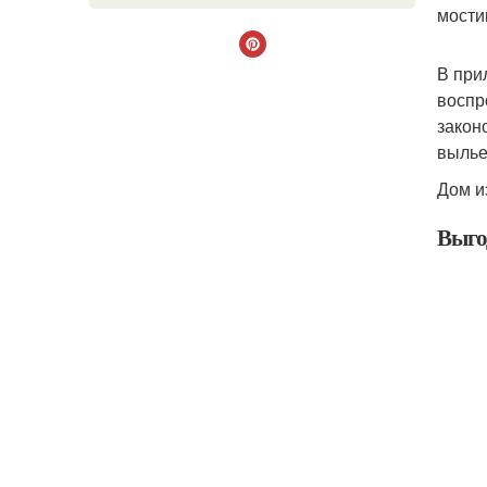
мости
В при
воспр
закон
вылье
Дом и
Выго