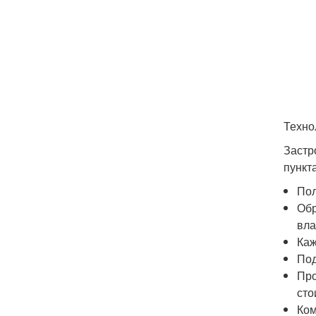
Техно
Застр
пункт
Пол
Обр
вла
Каж
Под
Про
сто
Ком