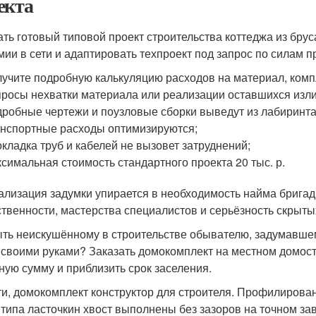
екта
ать готовый типовой проект строительства коттеджа из брус
мии в сети и адаптировать техпроект под запрос по силам 
учите подробную калькуляцию расходов на материал, комп
росы нехватки материала или реализации оставшихся изли
робные чертежи и поузловые сборки выведут из лабиринта
нспортные расходы оптимизируются;
кладка труб и кабелей не вызовет затруднений;
симальная стоимость стандартного проекта 20 тыс. р.
ализация задумки упирается в необходимость найма брига
ственности, мастерства специалистов и серьёзность скрыты
ыть неискушённому в строительстве обывателю, задумавше
 своими руками? Заказать домокомплект на местном домос
ную сумму и приблизить срок заселения.
ти, домокомплект конструктор для строителя. Профилирова
 типа ласточкин хвост выполнены без зазоров на точном за