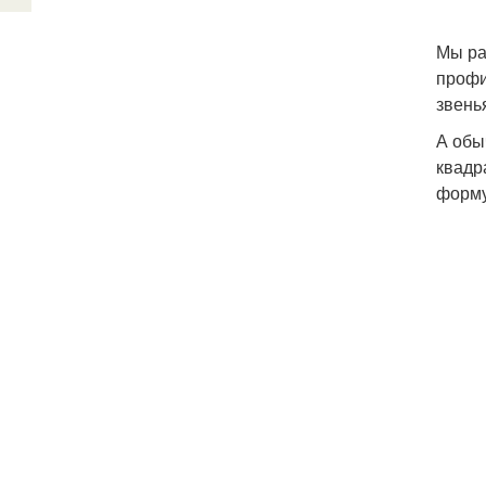
Мы ра
профи
звень
А обы
квадр
форму