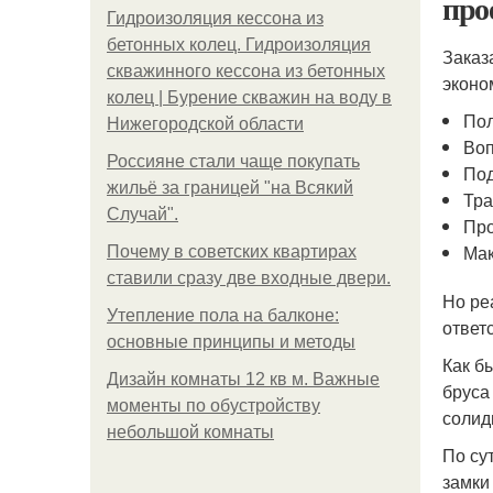
про
Гидроизоляция кессона из
бетонных колец. Гидроизоляция
Заказ
скважинного кессона из бетонных
эконо
колец | Бурение скважин на воду в
Пол
Нижегородской области
Воп
Россияне стали чаще покупать
Под
жильё за границей "на Всякий
Тра
Случай".
Про
Мак
Почему в советских квартирах
ставили сразу две входные двери.
Но ре
Утепление пола на балконе:
ответ
основные принципы и методы
Как б
Дизайн комнаты 12 кв м. Важные
бруса
моменты по обустройству
солид
небольшой комнаты
По су
замки