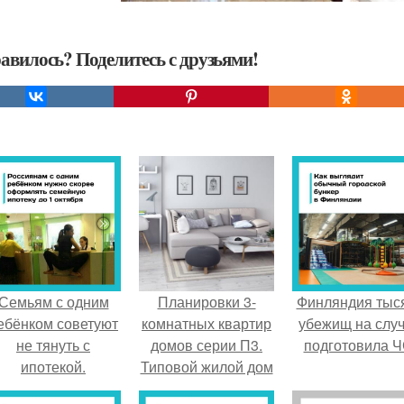
авилось? Поделитесь с друзьями!
Семьям с одним
Планировки 3-
Финляндия тыс
ебёнком советуют
комнатных квартир
убежищ на слу
не тянуть с
домов серии П3.
подготовила Ч
ипотекой.
Типовой жилой дом
серии П-3