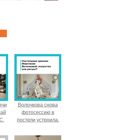
ячи
Волочкова снова
чай
фотосессию в
С.
постели устроила.