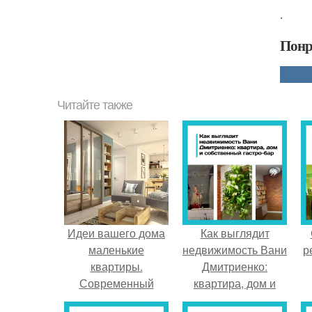
.
Понр
Читайте также
Идеи вашего дома
Как выглядит
маленькие
недвижимость Вани
р
квартиры.
Дмитриенко:
Современный
квартира, дом и
дизайн маленькой
собственный гастро