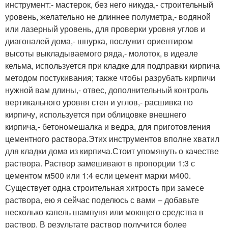
инструмент:- мастерок, без него никуда,- строительный
уровень, желательно не длиннее полуметра,- водяной
или лазерный уровень, для проверки уровня углов и
диагоналей дома,- шнурка, послужит ориентиром
высоты выкладываемого ряда,- молоток, в идеале
кельма, используется при кладке для подправки кирпича
методом постукивания; также чтобы разрубать кирпичи
нужной вам длины,- отвес, дополнительный контроль
вертикального уровня стен и углов,- расшивка по
кирпичу, используется при облицовке внешнего
кирпича,- бетономешалка и ведра, для приготовления
цементного раствора.Этих инструментов вполне хватил
для кладки дома из кирпича.Стоит упомянуть о качестве
раствора. Раствор замешивают в пропорции 1:3 с
цементом м500 или 1:4 если цемент марки м400.
Существует одна строительная хитрость при замесе
раствора, ею я сейчас поделюсь с вами – добавьте
несколько капель шампуня или моющего средства в
раствор. В результате раствор получится более