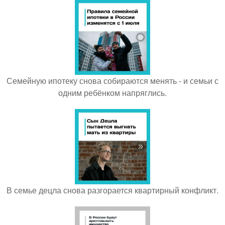
Семейную ипотеку снова собираются менять - и семьи с
одним ребёнком напряглись.
В семье децла снова разгорается квартирный конфликт.