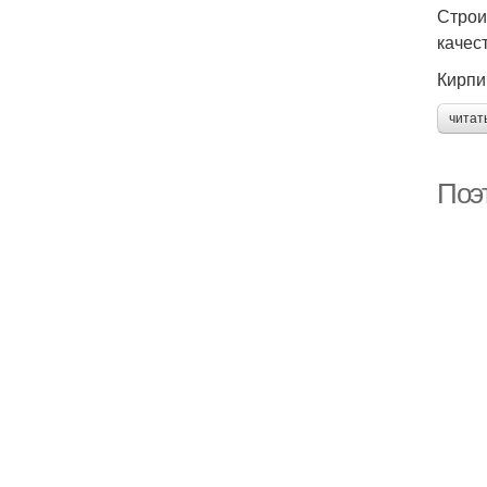
Строи
качес
Кирпи
читат
Поэ