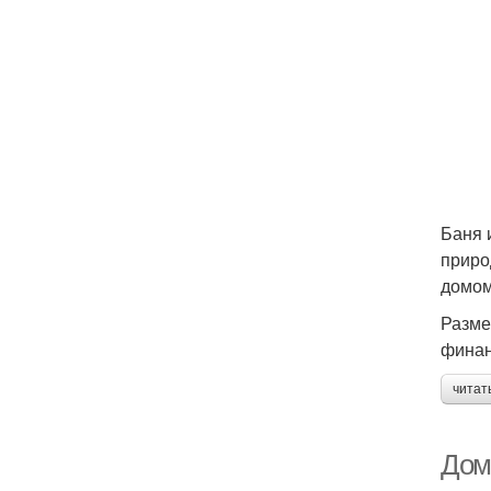
Баня 
приро
домом
Разме
финан
читат
Дом