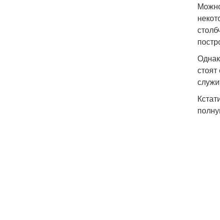
Можно
некот
столб
постр
Однак
стоят
служи
Кстат
полну