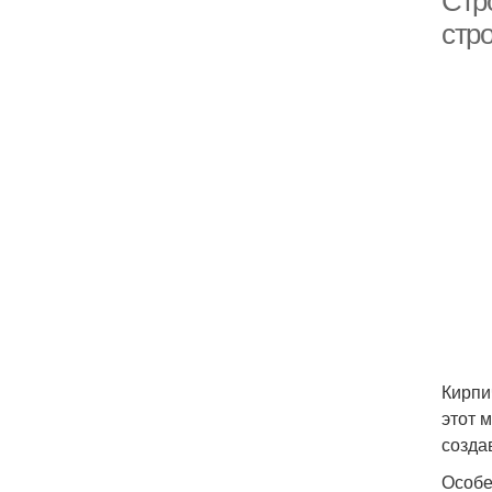
Стр
стр
Кирпи
этот 
созда
Особе