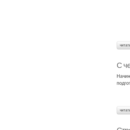
читат
С ч
Начин
подго
читат