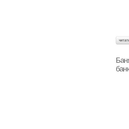
читат
Бан
бан