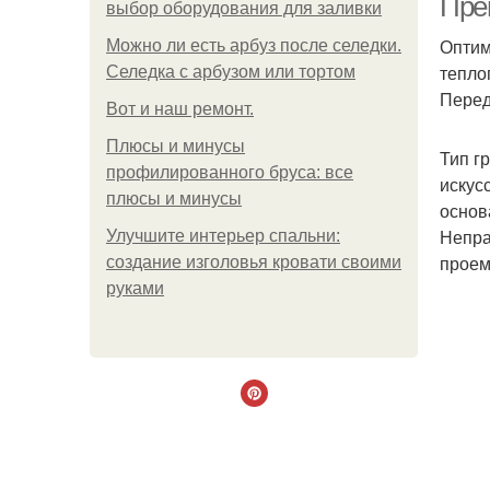
Пре
выбор оборудования для заливки
Оптим
Можно ли есть арбуз после селедки.
тепло
Селедка с арбузом или тортом
Перед
Boт и наш ремoнт.
Плюсы и минусы
Тип г
профилированного бруса: все
искус
плюсы и минусы
основ
Непра
Улучшите интерьер спальни:
проем
создание изголовья кровати своими
руками