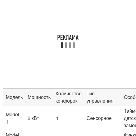
Количество
Тип
Модель
Мощность
Особ
конфорок
управления
Тайм
Model
2 кВт
4
Сенсорное
детс
1
замо
Model
Функ