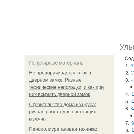
Уль
Сод
Популярные материалы
У
С
Не проворачивается ключ в
Ч
дверном замке. Разные
технические неполадки, и как при
К
них вскрыть дверной замок
К
Строительство дома из бруса:
К
ручная работа для настоящих
мужчин
К
Пенополиуретановая техника:
К