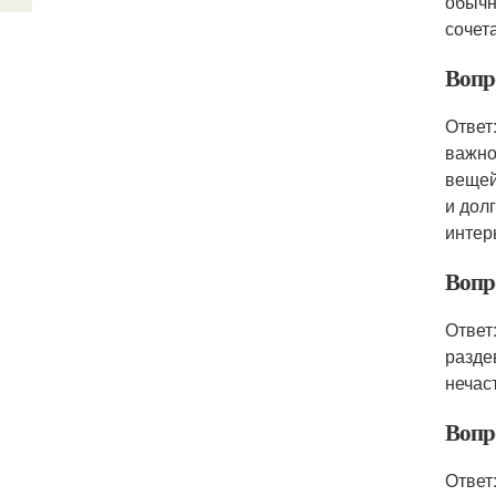
обычн
сочет
Вопр
Ответ
важно
вещей
и дол
интер
Вопр
Ответ
разде
нечаст
Вопр
Ответ