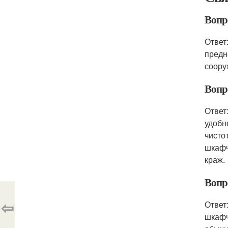
Вопр
Ответ
предн
соору
Вопр
Ответ
удобн
чисто
шкафч
краж.
Вопр
⇦
Ответ
шкафч