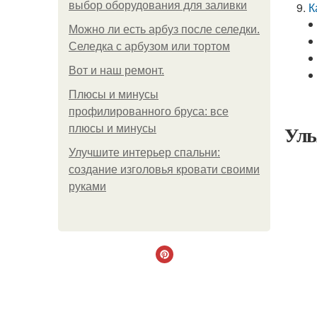
выбор оборудования для заливки
К
Можно ли есть арбуз после селедки.
Селедка с арбузом или тортом
Boт и наш ремoнт.
Плюсы и минусы
профилированного бруса: все
Уль
плюсы и минусы
Улучшите интерьер спальни:
создание изголовья кровати своими
руками