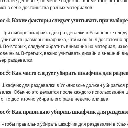
о более дешевые, но менее надежны. Кроме того, встреча
ают в себе достоинства разных материалов.
ос 4: Какие факторы следует учитывать при выборе
: При выборе шкафчика для раздевалки в Ульяновске следу
 учитывать размеры шкафчика, чтобы он был достаточно п
. Во-вторых, следует обратить внимание на материал, из к
говечным. В-третьих, важно учитывать дизайн и внешний в
ьер раздевалки.
ос 5: Как часто следует убирать шкафчик для разде
: Шкафчик для раздевалки в Ульяновске должен убираться р
валке. Обычно это делается после каждого использования 
о, то достаточно убирать его раз в неделю или два.
ос 6: Как правильно убирать шкафчик для раздевал
: Чтобы правильно убирать шкафчик для раздевалки в Ульян