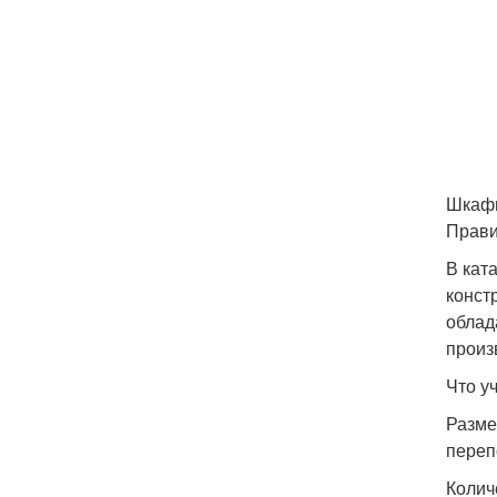
Шкафы
Прави
В кат
конст
облад
произ
Что у
Разме
переп
Колич