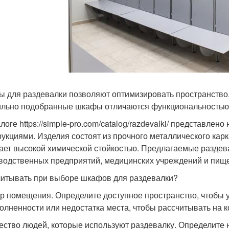
 для раздевалки позволяют оптимизировать пространство,
льно подобранные шкафы отличаются функциональностью, 
алоге https://simple-pro.com/catalog/razdevalki/ представл
рукциями. Изделия состоят из прочного металлического кар
ает высокой химической стойкостью. Предлагаемые раздев
водственных предприятий, медицинских учреждений и пи
читывать при выборе шкафов для раздевалки?
р помещения. Определите доступное пространство, чтобы 
олненности или недостатка места, чтобы рассчитывать на 
ество людей, которые используют раздевалку. Определите 