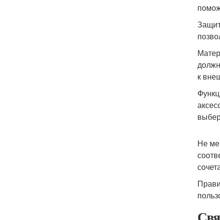
помож
Защит
позво
Матер
должн
к вне
Функц
аксес
выбер
Не ме
соотв
сочет
Прави
польз
Свя