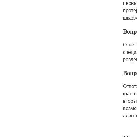
первы
проте
шкафч
Вопр
Ответ
специ
разде
Вопр
Ответ
факто
вторы
возмо
адапт