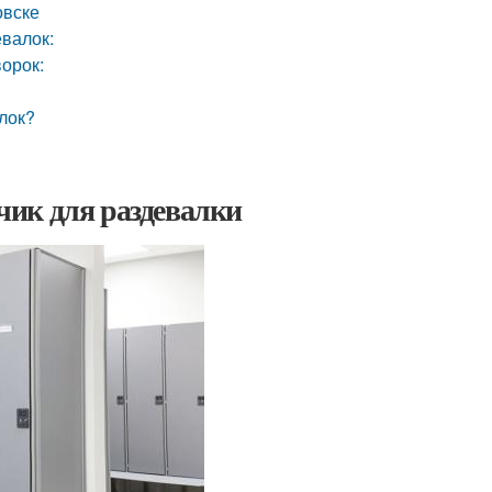
овске
валок:
ворок:
лок?
ик для раздевалки