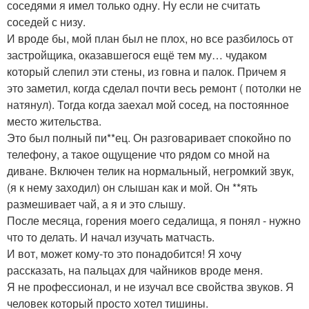
соседями я имел только одну. Ну если не считать
соседей с низу.
И вроде бы, мой план был не плох, но все разбилось от
застройщика, оказавшегося ещё тем му… чудаком
который слепил эти стены, из говна и палок. Причем я
это заметил, когда сделал почти весь ремонт ( потолки не
натянул). Тогда когда заехал мой сосед, на постоянное
место жительства.
Это был полный пи**ец. Он разговаривает спокойно по
телефону, а такое ощущение что рядом со мной на
диване. Включен телик на нормальный, негромкий звук,
(я к нему заходил) он слышан как и мой. Он **ять
размешивает чай, а я и это слышу.
После месяца, горения моего седалища, я понял - нужно
что то делать. И начал изучать матчасть.
И вот, может кому-то это понадобится! Я хочу
рассказать, на пальцах для чайников вроде меня.
Я не профессионал, и не изучал все свойства звуков. Я
человек который просто хотел тишины.