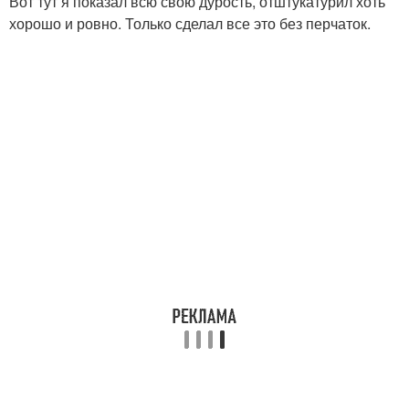
Вот тут я показал всю свою дурость, отштукатурил хоть
хорошо и ровно. Только сделал все это без перчаток.