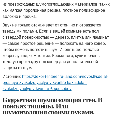
из превосходных шумопоглощающих материалов, таких
как мягкая поролонная резина, плотное полиэфирное
волокно и пробка.
Звук не только отскакивает от стен, но и отражается
твердыми полами. Если в вашей комнате есть пол
с твердой поверхностью — дерево, плитка или ламинат
— самое простое решение — положить на него ковер,
чтобы помочь поглотить шум. И, опять же, толстые
ковры лучше, чем тонкие. Кроме того, купите очень
толстую прокладку под ковер для дополнительной
защиты от шума.
Источник:
https://dekor-i-interer.ru-land.com/novosti/sdelal-
prostuyu-zvukoizolyaciyu-v-kvartire-kak-sdelat-
zvukoizolyaciyu-v-kvartire-6-sposobov
Бюджетная шумоизоляция стен. В
поисках тишины. Или
шумоизоляция своими руками.