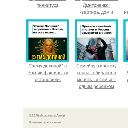
тиннитуса
Дмитриенко:
квартира, дом и
н
собственный гастро
- бар.
Схему долиной" в
Семейную ипотеку
Г
России фактически
снова собираются
остановили.
менять - и семьи с
одним ребёнком
напряглись.
© 2026 Интерьер и Декор
Лучшие идеи дизайна и декора!