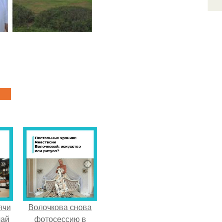
ячи
Волочкова снова
чай
фотосессию в