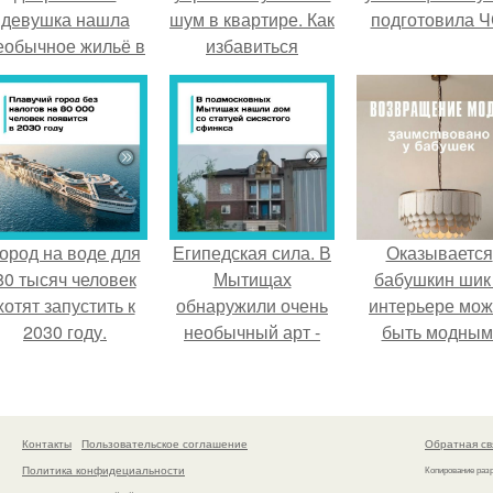
девушка нашла
шум в квартире. Как
подготовила Ч
еобычное жильё в
избавиться
Пятигорске.
от визуального
шума в квартире?
ород на воде для
Египедская сила. В
Оказывается
80 тысяч человек
Мытищах
бабушкин шик
хотят запустить к
обнаружили очень
интерьере мож
2030 году.
необычный арт -
быть модным
объект.
Контакты
Пользовательское соглашение
Обратная св
Политика конфидециальности
Копирование раз