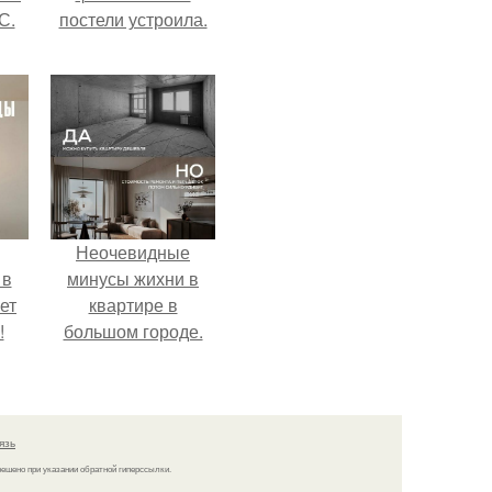
С.
постели устроила.
Неочевидные
 в
минусы жихни в
ет
квартире в
!
большом городе.
язь
решено при указании обратной гиперссылки.