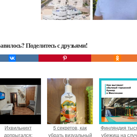
авилось? Поделитесь с друзьями!
Ихвильнихт
5 секретов, как
Финляндия тыс
допрыгался:
убрать визуальный
убежищ на слу