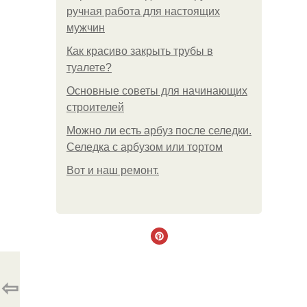
ручная работа для настоящих
мужчин
Как красиво закрыть трубы в
туалете?
Основные советы для начинающих
строителей
Можно ли есть арбуз после селедки.
Селедка с арбузом или тортом
Boт и наш ремoнт.
⇦