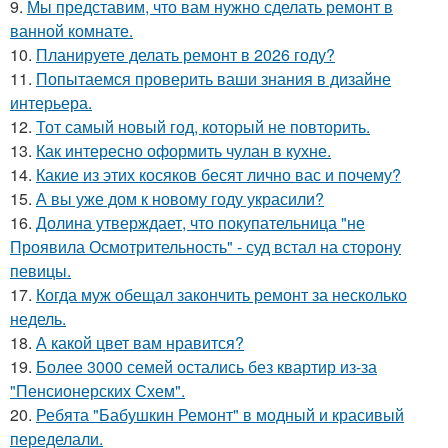
9.
Мы представим, что вам нужно сделать ремонт в
ванной комнате.
10.
Планируете делать ремонт в 2026 году?
11.
Попытаемся проверить ваши знания в дизайне
интерьера.
12.
Тот самый новый год, который не повторить.
13.
Как интересно оформить чулан в кухне.
14.
Какие из этих косяков бесят лично вас и почему?
15.
А вы уже дом к новому году украсили?
16.
Долина утверждает, что покупательница "не
Проявила Осмотрительность" - суд встал на сторону
певицы.
17.
Когда муж обещал закончить ремонт за несколько
недель.
18.
А какой цвет вам нравится?
19.
Более 3000 семей остались без квартир из-за
"Пенсионерских Схем".
20.
Ребята "Бабушкин Ремонт" в модный и красивый
переделали.