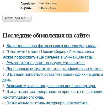
читать дальше →
Последние обновления на сайте:
1.
Волочкова снова фотосессию в постели устроила.
2.
"Платёжки Готовят Новый Сюрприз" коммуналка
может подорожать ещё сильнее в ближайшие годы.
3.
Ремонт знатно давит на кукуху, согласитесь!
4.
Деревянные пятиэтажки - теперь официально можно.
5.
В Швеции запретили оставлять кошек одних на целый
день.
6.
Вспомните, как выглядела ваша первая квартира.
7.
В апартаментах теперь можно прописаться - решение
конституционного суда.
8.
Познакомьтесь: стиль интерьера неоклассика.