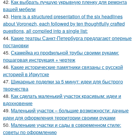
42.
Как выбрать лучшую укрывную пленку для ремонта
вашей мебели
43.
Here is a structured presentation of the six headlines
about Voronezh, each followed by ten thoughtfully crafted
questions, all compiled into a single list:
44.
Какие театры Санкт-Петербурга предлагают оперные
постановки
45.
Скамейка из профильной трубы своими руками:
пошаговая инструкция + чертеж
46.
Какие исторические памятники связаны с русской
историей в Иркутске
47.
Шикарные поделки за 5 минут: идеи для быстрого
творчества
48.
Как сделать маленький участок красивым: идеи и
вдохновение
49.
Маленький участок – большие возможности: дачные
идеи для оформления территории своими руками
50.
Маленькие участки и сады в современном стиле:
советы по оформлению