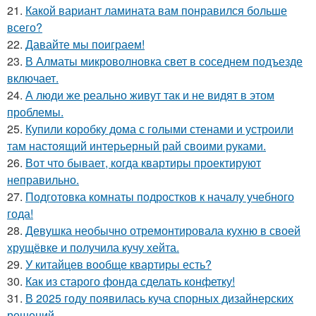
21.
Какой вариант ламината вам понравился больше
всего?
22.
Давайте мы поиграем!
23.
В Алматы микроволновка свет в соседнем подъезде
включает.
24.
А люди же реально живут так и не видят в этом
проблемы.
25.
Купили коробку дома с голыми стенами и устроили
там настоящий интерьерный рай своими руками.
26.
Вот что бывает, когда квартиры проектируют
неправильно.
27.
Подготовка комнаты подростков к началу учебного
года!
28.
Девушка необычно отремонтировала кухню в своей
хрущёвке и получила кучу хейта.
29.
У китайцев вообще квартиры есть?
30.
Как из старого фонда сделать конфетку!
31.
В 2025 году появилась куча спорных дизайнерских
решений.