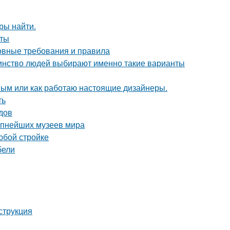
ры найти.
оты
новные требования и правила
шинство людей выбирают именно такие варианты
ным или как работаю настоящие дизайнеры.
ть
одов
рупнейших музеев мира
юбой стройке
бели
струкция