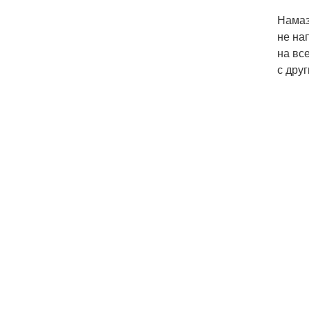
Намаз
не на
на вс
с друг