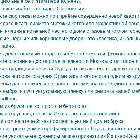
циальные сети этим переполнены.
 показывайте это видео Собяниным.
кие сюрпризы можно при приёме совершенно новой кварти
к рассчитать диаметр вытяжки котла для эффективной раб
нтиляция в котельной частного дома с газовым котлом: ос
лые, чёрные или коричневые двери - это классика, и боль
учайно.
к сделать каждый квадратный метро комнаты функциональ
кие основные достопримечательности Москвы стоит посети
кие традиции и обычаи Сургута отличают его от других гор
кова история создания Эрмитажа и как он стал одним из к
енка для строительных работ: почему она необходима на л
к выбрать лучшую укрывную пленку для ремонта вашей ме
adlines:
м из бруса: легко, просто и без хлопот
м из бруса под ключ за 2 часа: реальность или миф
й дом на этапе 2: как построить уютный дом из бруса
к построить дом из профилированного бруса: пошаговая ин
кие уникальные сувениры можно привезти из Йошкар-Олы