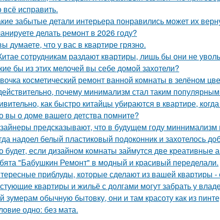
 всё исправить.
акие забытые детали интерьера понравились может их верн
анируете делать ремонт в 2026 году?
вы думаете, что у вас в квартире грязно.
Китае сотрудникам раздают квартиры, лишь бы они не увол
кие бы из этих мелочей вы себе домой захотели?
вочка косметический ремонт ванной комнаты в зелёном цве
действительно, почему минимализм стал таким популярным
ивительно, как быстро китайцы убираются в квартире, когда
о вы о доме вашего детства помните?
зайнеры предсказывают, что в будущем году миннимализм на
гда надоел белый пластиковый подоконник и захотелось до
о будет, если дизайном комнаты займутся две креативные а
бята "Бабушкин Ремонт" в модный и красивый переделали.
тересные приблуды, которые сделают из вашей квартиры - 
стующие квартиры и жильё с долгами могут забрать у влад
й зумерам обычную бытовку, они и там красоту как из пинте
ловие одно: без мата.