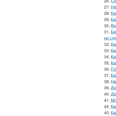
26.
Со
27.
Не
28.
Ка
29.
Ка
30.
Ве
31.
Бе
не сл
32.
Ка
33.
Ка
34.
Ка
35.
Ка
36.
Пл
37.
Ка
38.
He
39.
До
40.
До
41.
Мо
42.
Ка
43.
Ка