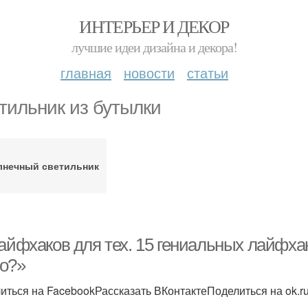
ИНТЕРЬЕР И ДЕКОР
лучшие идеи дизайна и декора!
главная
новости
статьи
тильник из бутылки
лнечный светильник
айфхаков для тех. 15 гениальных лайфхак
о?»
иться на FacebookРассказать ВКонтактеПоделиться на ok.r