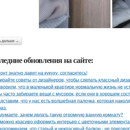
ь дальше →
ледние обновления на сайте:
онт знатно давит на кукуху, согласитесь!
ирайте советы от дизайнеров, чтобы сделать классный диз
оворили, что в маленькой квартире нормальную жизнь не ус
ы часто забираете вещи с мусорок, если они в хорошем сос
дставим, что у нас есть волшебная палочка, которая наколду
аз.
 думаете, зачем делать такую огромную ванную комнату?
 можно красиво оформить интерьер с цветочными элемента
напоминаем, что старый и некрасивый балкон - не пригово