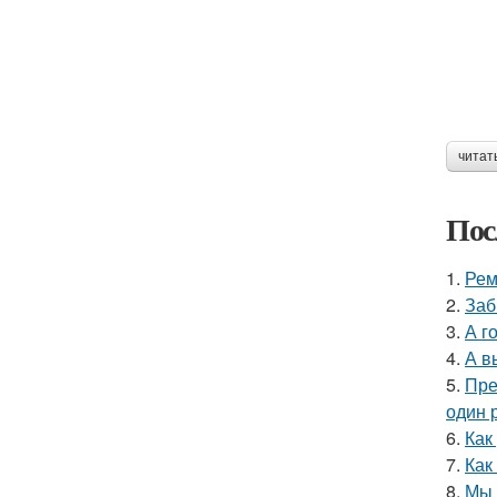
читат
Пос
1.
Рем
2.
Заб
3.
А г
4.
А в
5.
Пре
один р
6.
Как
7.
Как
8.
Мы 