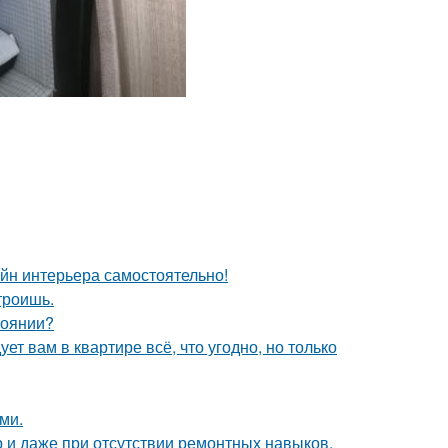
айн интерьера самостоятельно!
троишь.
тоянии?
ет вам в квартире всё, что угодно, но только
ми.
р и даже при отсутствии ремонтных навыков,