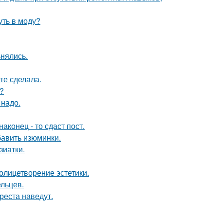
уть в моду?
ьнялись.
те сделала.
?
 надо.
конец - то сдаст пост.
бавить изюминки.
зиатки.
олицетворение эстетики.
ельцев.
реста наведут.