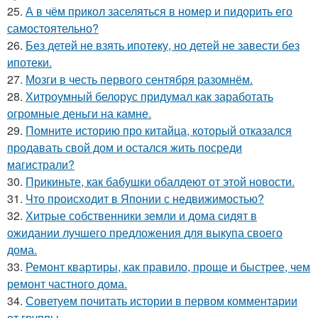
25.
А в чём прикол заселяться в номер и пидорить его
самостоятельно?
26.
Без детей не взять ипотеку, но детей не завести без
ипотеки.
27.
Мозги в честь первого сентября разомнём.
28.
Хитроумный белорус придумал как заработать
огромные деньги на камне.
29.
Помните историю про китайца, который отказался
продавать свой дом и остался жить посреди
магистрали?
30.
Прикиньте, как бабушки обалдеют от этой новости.
31.
Что происходит в Японии с недвижимостью?
32.
Хитрые собственники земли и дома сидят в
ожидании лучшего предложения для выкупа своего
дома.
33.
Ремонт квартиры, как правило, проще и быстрее, чем
ремонт частного дома.
34.
Советуем почитать истории в первом комментарии
от группы.