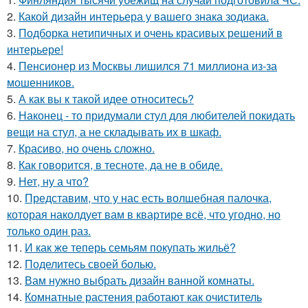
2.
Какой дизайн интерьера у вашего знака зодиака.
3.
Подборка нетипичных и очень красивых решений в
интерьере!
4.
Пенсионер из Москвы лишился 71 миллиона из-за
мошенников.
5.
А как вы к такой идее относитесь?
6.
Наконец - то придумали стул для любителей покидать
вещи на стул, а не складывать их в шкаф.
7.
Красиво, но очень сложно.
8.
Как говорится, в тесноте, да не в обиде.
9.
Нет, ну а что?
10.
Представим, что у нас есть волшебная палочка,
которая наколдует вам в квартире всё, что угодно, но
только один раз.
11.
И как же теперь семьям покупать жильё?
12.
Поделитесь своей болью.
13.
Вам нужно выбрать дизайн ванной комнаты.
14.
Комнатные растения работают как очиститель