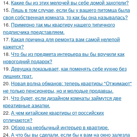
14.
Какие бы из этих мелочей вы себе домой захотели?
15.
Лишь в том случае, если бы у вашего питомца была
своя собственная комната, то как бы она называлась?
16.
Примерно так мы квартиру нашего типичного
подписчика представляем.
17.
Какая причина для ремонта вам самой нелепой
кажется?
18.
Что бы из предмета интерьера вы бы вручили как
новогодний подарок?
19.
Девушка показывает, как поменять себе кухню без
лишних трат.
20.
Новая волна обманов: теперь квартиры "Отжимают"
не только пенсионеры, но и молодые продавцы.
21.
Что будет, если дизайном комнаты займутся две
креативные азиатки.
22.
А чем китайские квартиры от российских
отличаются?
23.
Обзор на необычный интерьер в квартире.
24.
А что бы вы сделали, если бы к вам на окно залезла