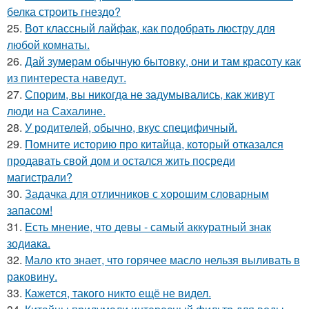
белка строить гнездо?
25.
Вот классный лайфак, как подобрать люстру для
любой комнаты.
26.
Дай зумерам обычную бытовку, они и там красоту как
из пинтереста наведут.
27.
Спорим, вы никогда не задумывались, как живут
люди на Сахалине.
28.
У родителей, обычно, вкус специфичный.
29.
Помните историю про китайца, который отказался
продавать свой дом и остался жить посреди
магистрали?
30.
Задачка для отличников с хорошим словарным
запасом!
31.
Есть мнение, что девы - самый аккуратный знак
зодиака.
32.
Мало кто знает, что горячее масло нельзя выливать в
раковину.
33.
Кажется, такого никто ещё не видел.