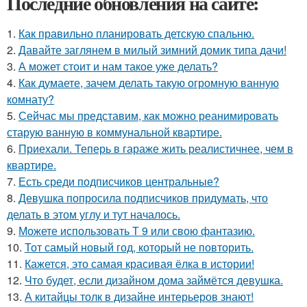
Последние обновления на сайте:
1.
Как правильно планировать детскую спальню.
2.
Давайте заглянем в милый зимний домик типа дачи!
3.
А может стоит и нам такое уже делать?
4.
Как думаете, зачем делать такую огромную ванную
комнату?
5.
Сейчас мы представим, как можно реанимировать
старую ванную в коммунальной квартире.
6.
Приехали. Теперь в гараже жить реалистичнее, чем в
квартире.
7.
Есть среди подписчиков центральные?
8.
Девушка попросила подписчиков придумать, что
делать в этом углу и тут началось.
9.
Можете использовать Т 9 или свою фантазию.
10.
Тот самый новый год, который не повторить.
11.
Кажется, это самая красивая ёлка в истории!
12.
Что будет, если дизайном дома займётся девушка.
13.
А китайцы толк в дизайне интерьеров знают!