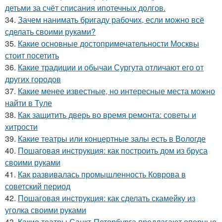
детьми за счёт списания ипотечных долгов.
34.
Зачем нанимать бригаду рабочих, если можно всё
сделать своими руками?
35.
Какие основные достопримечательности Москвы
стоит посетить
36.
Какие традиции и обычаи Сургута отличают его от
других городов
37.
Какие менее известные, но интересные места можно
найти в Туле
38.
Как защитить дверь во время ремонта: советы и
хитрости
39.
Какие театры или концертные залы есть в Вологде
40.
Пошаговая инструкция: как построить дом из бруса
своими руками
41.
Как развивалась промышленность Коврова в
советский период
42.
Пошаговая инструкция: как сделать скамейку из
уголка своими руками
43.
Какие театры Санкт-Петербурга предлагают оперные