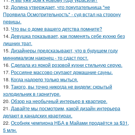
12.
Долина утверждает, что покупательница "не
Проявила Осмотрительность" - суд встал на сторону
певицы.
13.
Что вы о доме вашего детства помните?
14.
Девушка показывает, как поменять себе кухню без
лишних трат.
15.
Дизайнеры предсказывают, что в будущем году
миннимализм наконец - то сдаст пост.
16.
Сделала из яркой розовой кухни стильную серую.
17.
Россияне массово скупают домашние сауны.
18.
Когда надоело только мыться.
19.
Такого, вы точно никогда не видели: скрытый
холодильник в гарнитуре.
20.
Обзор на необычный интерьер в квартире.
21.
Давайте мы посмотрим, какой дизайн интерьера
делают в канадских квартирах.
22.
Особняк чемпиона НБА в Майами продаётся за $31,
5 млн.