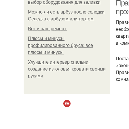
Пра
выбор оборудования для заливки
про
Можно ли есть арбуз после селедки.
Селедка с арбузом или тортом
Прави
необх
Boт и наш ремoнт.
кварт
Плюсы и минусы
в ком
профилированного бруса: все
плюсы и минусы
Поста
Улучшите интерьер спальни:
Закон
создание изголовья кровати своими
Прави
руками
кoмна