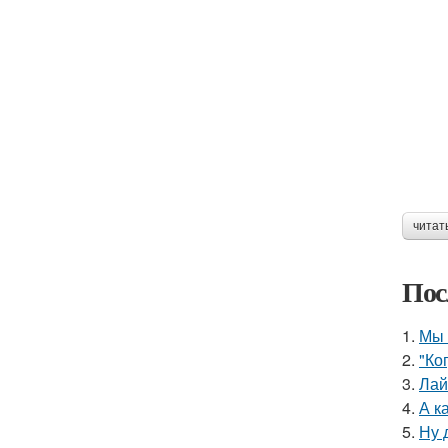
читат
Пос
1.
Мы 
2.
"Ко
3.
Лай
4.
А к
5.
Ну 