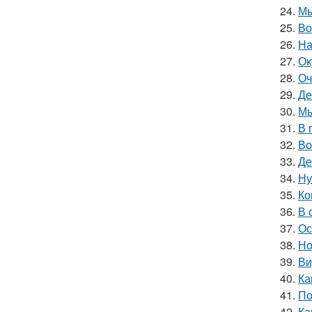
24.
Мы
25.
Во
26.
На
27.
Ок
28.
Оч
29.
Де
30.
Мы
31.
В 
32.
Во
33.
Де
34.
Ну
35.
Ко
36.
В 
37.
Ос
38.
Но
39.
Ви
40.
Ка
41.
По
42.
Ка