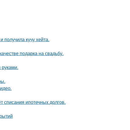
 получила кучу хейта.
качестве подарка на свадьбу.
 руками.
ры.
видео.
ёт списания ипотечных долгов.
крытий