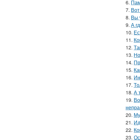
6.
Пам
7.
Вот
8.
Вы 
9.
А г
10.
Ес
11.
Ко
12.
Та
13.
Но
14.
Пр
15.
Ка
16.
Ин
17.
То
18.
А 
19.
Во
непра
20.
Му
21.
Ид
22.
Ко
23.
Ос