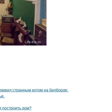
удивил странным котом на билборде.
ье.
и построить дом?