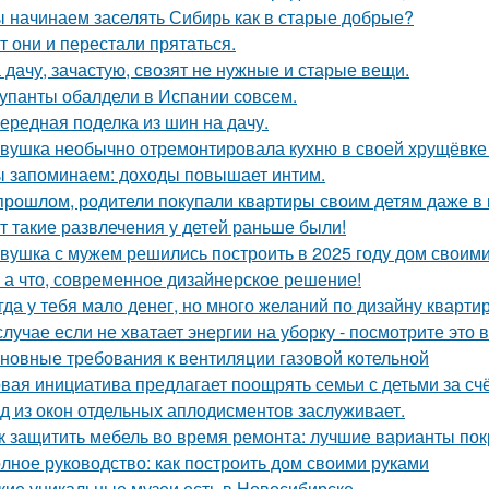
 начинаем заселять Сибирь как в старые добрые?
т они и перестали прятаться.
 дачу, зачастую, свозят не нужные и старые вещи.
упанты обалдели в Испании совсем.
ередная поделка из шин на дачу.
вушка необычно отремонтировала кухню в своей хрущёвке и
 запоминаем: доходы повышает интим.
прошлом, родители покупали квартиры своим детям даже в 
т такие развлечения у детей раньше были!
вушка с мужем решились построить в 2025 году дом своими
 а что, современное дизайнерское решение!
гда у тебя мало денег, но много желаний по дизайну кварти
случае если не хватает энергии на уборку - посмотрите это 
новные требования к вентиляции газовой котельной
вая инициатива предлагает поощрять семьи с детьми за сч
д из окон отдельных аплодисментов заслуживает.
к защитить мебель во время ремонта: лучшие варианты по
лное руководство: как построить дом своими руками
кие уникальные музеи есть в Новосибирске