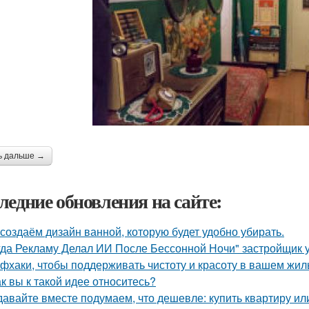
ь дальше →
ледние обновления на сайте:
создаём дизайн ванной, которую будет удобно убирать.
гда Рекламу Делал ИИ После Бессонной Ночи" застройщик 
фхаки, чтобы поддерживать чистоту и красоту в вашем жил
ак вы к такой идее относитесь?
давайте вместе подумаем, что дешевле: купить квартиру ил