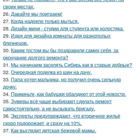
своих местах.
26.
Давайте мы поиграем!
27.
Когда надоело только мыться.
28.
Дизайн мини - студии для студента или холостяка.
29.
Идея для дизайна комнаты для разнополых
близнецов.
30.
Каким тостом вы бы поздравили самих себя, за
окончание долгого ремонта?
31.
Мы начинаем заселять Сибирь как в старые добрые?
32.
Очередная поделка из шин на дачу.
33.
Папа хотел мальчика, но получил очень сильную
дочку.
34.
Прикиньте, как бабушки обалдеют от этой новости.
35.
Зумеры всё чаще выбирают сделать ремонт
самостоятельно, а не вызывать бригаду.
36.
Эксперты предупреждают, что вторичное жильё
скоро подорожает, и сразу на 10%.
37.
Как выглядит детская бежевой мамы.