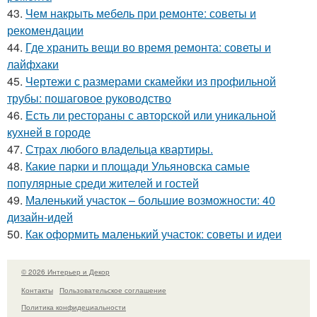
43.
Чем накрыть мебель при ремонте: советы и
рекомендации
44.
Где хранить вещи во время ремонта: советы и
лайфхаки
45.
Чертежи с размерами скамейки из профильной
трубы: пошаговое руководство
46.
Есть ли рестораны с авторской или уникальной
кухней в городе
47.
Страх любого владельца квартиры.
48.
Какие парки и площади Ульяновска самые
популярные среди жителей и гостей
49.
Маленький участок – большие возможности: 40
дизайн-идей
50.
Как оформить маленький участок: советы и идеи
© 2026 Интерьер и Декор
Контакты
Пользовательское соглашение
Политика конфидециальности