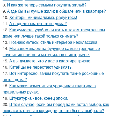
8.
И как же теперь семьям покупать жильё?
9.
А где бы вы лучше жили: в общаге или в квартире?
10.
Хейтеры минимализма, радуйтесь!
11.
А надолго хватит этого дома?
12.
Как думаете, удобно ли жить в таком треугольном
доме или лучше такой только снимать?
13.
Познакомьтесь: стиль интерьера неоклассика.
14.
Мы запоминаем на будущее самые трендовые
сочетания цветов и материалов в интерьере.
15.
А вы думаете, что у вас в квартире грязно.
16.
Китайцы не перестают удивлять.
17.
Вот интересно, зачем покупать такие роскошные
авто - дома?
18.
Как может измениться уродливая квартира в
правильных руках.
19.
Штукатурка - всё, конец эпохи.
20.
В том случае, если бы перед вами встал выбор, как
покрасить стены в коридоре, то что бы вы выбрали?