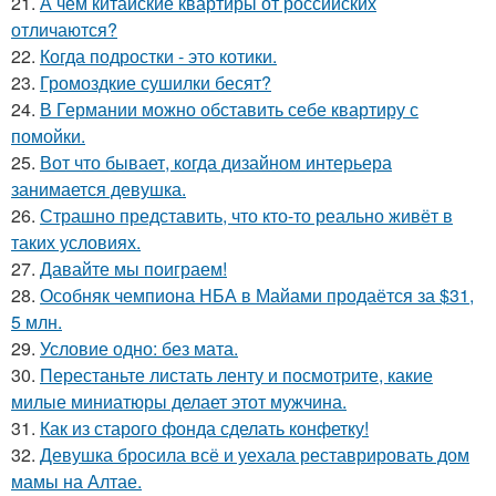
21.
А чем китайские квартиры от российских
отличаются?
22.
Когда подростки - это котики.
23.
Громоздкие сушилки бесят?
24.
В Германии можно обставить себе квартиру с
помойки.
25.
Вот что бывает, когда дизайном интерьера
занимается девушка.
26.
Страшно представить, что кто-то реально живёт в
таких условиях.
27.
Давайте мы поиграем!
28.
Особняк чемпиона НБА в Майами продаётся за $31,
5 млн.
29.
Условие одно: без мата.
30.
Перестаньте листать ленту и посмотрите, какие
милые миниатюры делает этот мужчина.
31.
Как из старого фонда сделать конфетку!
32.
Девушка бросила всё и уехала реставрировать дом
мамы на Алтае.