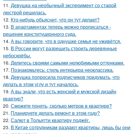
11.
Девушка на необычный эксперимент со старой
люстрой решилась.
12.
Кто-нибудь объяснит, что он тут делает?
13.
В апартаментах теперь можно прописаться -
решение конституционного суда.
14.
А вы говорите, что в однушке семья не уживётся.
15.
В России могут разрешить строить деревянные
небоскрёбы.
16.
Делитесь своими самыми нелюбимыми оттенками.
17.
Познакомьтесь: стиль интерьера неоклассика.
18.
Девушка попросила подписчиков придумать, что
делать в этом углу и тут началось.
19.
А вы знали, что есть женский и мужской дизайн
квартир?
20.
Сможете понять, сколько метров в квартире?
21.
Планируете делать ремонт в этом году?
22.
Салют в Тольятти квартиру поджёг.
23.
В Китае сотрудникам раздают квартиры, лишь бы они