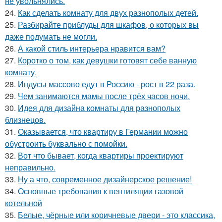
не увольнялись.
24.
Как сделать комнату для двух разнополых детей.
25.
Разбирайте приблуды для шкафов, о которых вы
даже подумать не могли.
26.
А какой стиль интерьера нравится вам?
27.
Коротко о том, как девушки готовят себе ванную
комнату.
28.
Индусы массово едут в Россию - рост в 22 раза.
29.
Чем занимаются мамы после трёх часов ночи.
30.
Идея для дизайна комнаты для разнополых
близнецов.
31.
Оказывается, что квартиру в Германии можно
обустроить буквально с помойки.
32.
Вот что бывает, когда квартиры проектируют
неправильно.
33.
Ну а что, современное дизайнерское решение!
34.
Основные требования к вентиляции газовой
котельной
35.
Белые, чёрные или коричневые двери - это классика,