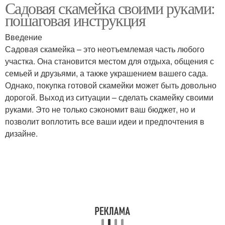
Садовая скамейка своими руками:
Лавочки со спинкой
Садовая лавочка
пошаговая инструкция
Введение
Садовая скамейка – это неотъемлемая часть любого
Лавочка из профильной
Лавочки из
участка. Она становится местом для отдыха, общения с
трубы
профильной трубы
семьей и друзьями, а также украшением вашего сада.
Однако, покупка готовой скамейки может быть довольно
дорогой. Выход из ситуации – сделать скамейку своими
руками. Это не только сэкономит ваш бюджет, но и
позволит воплотить все ваши идеи и предпочтения в
дизайне.