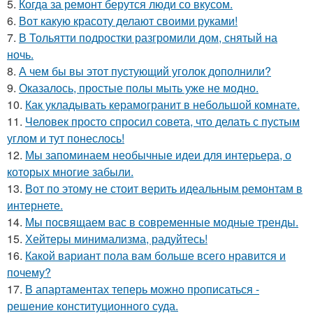
5.
Когда за ремонт берутся люди со вкусом.
6.
Вот какую красоту делают своими руками!
7.
В Тольятти подростки разгромили дом, снятый на
ночь.
8.
А чем бы вы этот пустующий уголок дополнили?
9.
Оказалось, простые полы мыть уже не модно.
10.
Как укладывать керамогранит в небольшой комнате.
11.
Человек просто спросил совета, что делать с пустым
углом и тут понеслось!
12.
Мы запоминаем необычные идеи для интерьера, о
которых многие забыли.
13.
Вот по этому не стоит верить идеальным ремонтам в
интернете.
14.
Мы посвящаем вас в современные модные тренды.
15.
Хейтеры минимализма, радуйтесь!
16.
Какой вариант пола вам больше всего нравится и
почему?
17.
В апартаментах теперь можно прописаться -
решение конституционного суда.