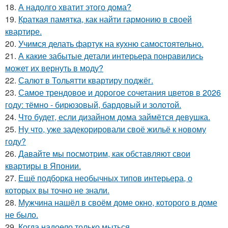
18.
А надолго хватит этого дома?
19.
Краткая памятка, как найти гармонию в своей
квартире.
20.
Учимся делать фартук на кухню самостоятельно.
21.
А какие забытые детали интерьера понравились
может их вернуть в моду?
22.
Салют в Тольятти квартиру поджёг.
23.
Самое трендовое и дорогое сочетания цветов в 2026
году: тёмно - бирюзовый, бардовый и золотой.
24.
Что будет, если дизайном дома займётся девушка.
25.
Ну что, уже задекорировали своё жильё к новому
году?
26.
Давайте мы посмотрим, как обставляют свои
квартиры в Японии.
27.
Ещё подборка необычных типов интерьера, о
которых вы точно не знали.
28.
Мужчина нашёл в своём доме окно, которого в доме
не было.
29.
Когда надоело только мыться.