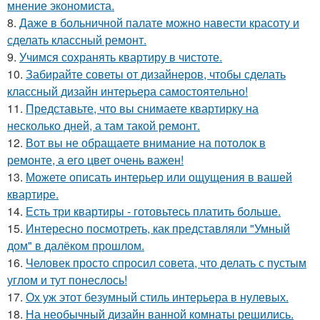
мнение экономиста.
8.
Даже в больничной палате можно навести красоту и
сделать классный ремонт.
9.
Учимся сохранять квартиру в чистоте.
10.
Забирайте советы от дизайнеров, чтобы сделать
классный дизайн интерьера самостоятельно!
11.
Представьте, что вы снимаете квартирку на
несколько дней, а там такой ремонт.
12.
Вот вы не обращаете внимание на потолок в
ремонте, а его цвет очень важен!
13.
Можете описать интерьер или ощущения в вашей
квартире.
14.
Есть три квартиры - готовьтесь платить больше.
15.
Интересно посмотреть, как представляли "Умный
дом" в далёком прошлом.
16.
Человек просто спросил совета, что делать с пустым
углом и тут понеслось!
17.
Ох уж этот безумный стиль интерьера в нулевых.
18.
На необычный дизайн ванной комнаты решились.