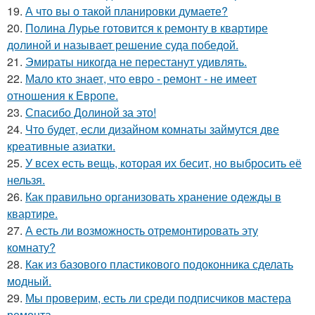
19.
А что вы о такой планировки думаете?
20.
Полина Лурье готовится к ремонту в квартире
долиной и называет решение суда победой.
21.
Эмираты никогда не перестанут удивлять.
22.
Мало кто знает, что евро - ремонт - не имеет
отношения к Европе.
23.
Спасибо Долиной за это!
24.
Что будет, если дизайном комнаты займутся две
креативные азиатки.
25.
У всех есть вещь, которая их бесит, но выбросить её
нельзя.
26.
Как правильно организовать хранение одежды в
квартире.
27.
А есть ли возможность отремонтировать эту
комнату?
28.
Как из базового пластикового подоконника сделать
модный.
29.
Мы проверим, есть ли среди подписчиков мастера
ремонта.