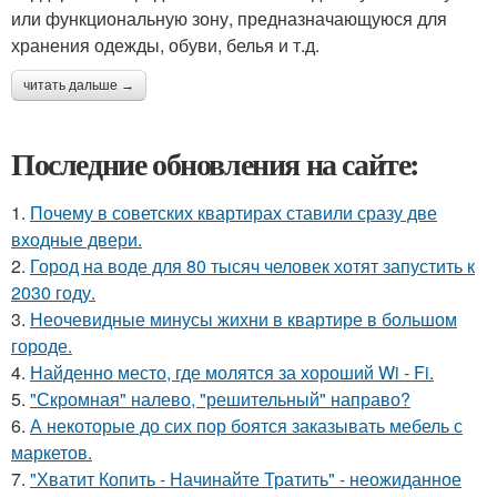
или функциональную зону, предназначающуюся для
хранения одежды, обуви, белья и т.д.
читать дальше →
Последние обновления на сайте:
1.
Почему в советских квартирах ставили сразу две
входные двери.
2.
Город на воде для 80 тысяч человек хотят запустить к
2030 году.
3.
Неочевидные минусы жихни в квартире в большом
городе.
4.
Найденно место, где молятся за хороший Wi - Fi.
5.
"Скромная" налево, "решительный" направо?
6.
А некоторые до сих пор боятся заказывать мебель с
маркетов.
7.
"Хватит Копить - Начинайте Тратить" - неожиданное