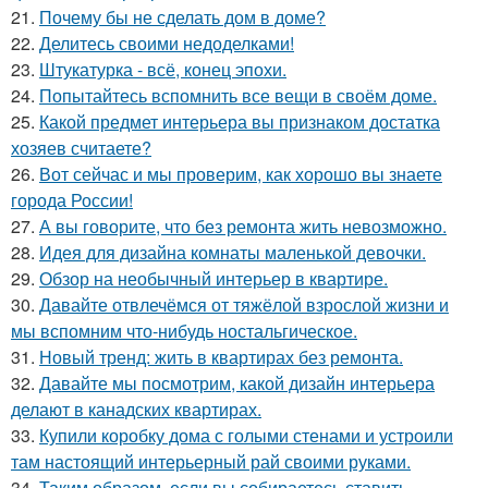
21.
Почему бы не сделать дом в доме?
22.
Делитесь своими недоделками!
23.
Штукатурка - всё, конец эпохи.
24.
Попытайтесь вспомнить все вещи в своём доме.
25.
Какой предмет интерьера вы признаком достатка
хозяев считаете?
26.
Вот сейчас и мы проверим, как хорошо вы знаете
города России!
27.
А вы говорите, что без ремонта жить невозможно.
28.
Идея для дизайна комнаты маленькой девочки.
29.
Обзор на необычный интерьер в квартире.
30.
Давайте отвлечёмся от тяжёлой взрослой жизни и
мы вспомним что-нибудь ностальгическое.
31.
Новый тренд: жить в квартирах без ремонта.
32.
Давайте мы посмотрим, какой дизайн интерьера
делают в канадских квартирах.
33.
Купили коробку дома с голыми стенами и устроили
там настоящий интерьерный рай своими руками.
34.
Таким образом, если вы собираетесь ставить