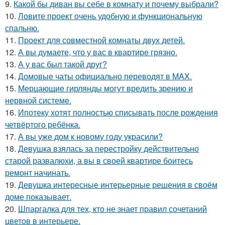
9.
Какой бы диван вы себе в комнату и почему выбрали?
10.
Ловите проект очень удобную и функциональную
спальню.
11.
Проект для совместной комнаты двух детей.
12.
А вы думаете, что у вас в квартире грязно.
13.
А у вас был такой друг?
14.
Домовые чаты официально переводят в MAX.
15.
Мерцающие гирлянды могут вредить зрению и
нервной системе.
16.
Ипотеку хотят полностью списывать после рождения
четвёртого ребёнка.
17.
А вы уже дом к новому году украсили?
18.
Девушка взялась за перестройку действительно
старой развалюхи, а вы в своей квартире боитесь
ремонт начинать.
19.
Девушка интересные интерьерные решения в своём
доме показывает.
20.
Шпаргалка для тех, кто не знает правил сочетаний
цветов в интерьере.