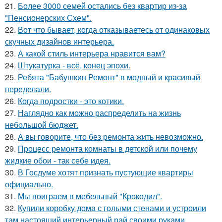
21.
Более 3000 семей остались без квартир из-за
"Пенсионерских Схем".
22.
Вот что бывает, когда отказываетесь от одинаковых
скучных дизайнов интерьера.
23.
А какой стиль интерьера нравится вам?
24.
Штукатурка - всё, конец эпохи.
25.
Ребята "Бабушкин Ремонт" в модный и красивый
переделали.
26.
Когда подростки - это котики.
27.
Наглядно как можно распределить на жизнь
небольшой бюджет.
28.
А вы говорите, что без ремонта жить невозможно.
29.
Процесс ремонта комнаты в детской или почему
жидкие обои - так себе идея.
30.
В Госдуме хотят признать пустующие квартиры
официально.
31.
Мы поиграем в мебельный "Крокодил".
32.
Купили коробку дома с голыми стенами и устроили
там настоящий интерьерный рай своими руками.