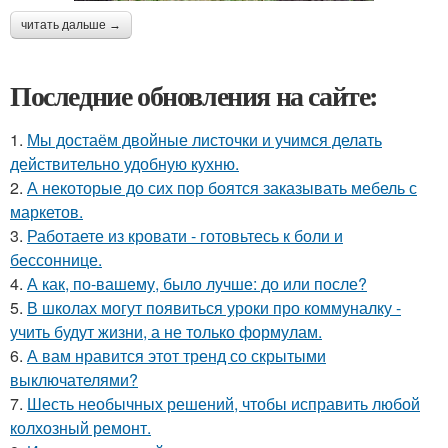
читать дальше →
Последние обновления на сайте:
1.
Мы достаём двойные листочки и учимся делать
действительно удобную кухню.
2.
А некоторые до сих пор боятся заказывать мебель с
маркетов.
3.
Работаете из кровати - готовьтесь к боли и
бессоннице.
4.
А как, по-вашему, было лучше: до или после?
5.
В школах могут появиться уроки про коммуналку -
учить будут жизни, а не только формулам.
6.
А вам нравится этот тренд со скрытыми
выключателями?
7.
Шесть необычных решений, чтобы исправить любой
колхозный ремонт.