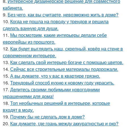
8.
Интересное дизайнерское решение для совместного
кабинета.
9.
Без чего, как вы считаете, невозможно жить в доме?
10.
Когда не пошла на поводу у трендов и решила
сделать ванную для души.
11.
Мы посмотрим, какие интерьеры делали себе
европейцы из прошлого.
12.
Как будет выглядить наш, скрепный, ковёр на стене в
современном интерьере.
13.
Как сделать свой интерьер богаче с помощью цветов.
14.
Сейчас все строительные материалы подорожали.
15.
А вы думаете, что у вас в квартире грязно.
16.
Трендовый способ кухню к новому году украсить.
17.
Делитесь своими любимыми новогодними
украшениями для дома!
18.
Топ необычных решений в интерьере, которые
входят в моду.
19.
Почему бы не сделать дом в доме?
20.
Как думаете, где грань между аккуратностью и окр?