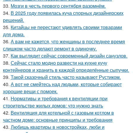
33.
Мозги в честь первого сентября разомнём.
34.
В 2025 году появилась куча спорных дизайнерских
решений.
35.
Китайцы не перестают удивлять своими товарами
для дома.
36.
А вам не кажется, что женщины в последнее время
слишком часто делают ремонт в одиночку.
37.
Как выглядит сейчас современный дизайн санузлов.
38.
Сейчас стало модно развести на кухне кучу
контейнеров и хранить в каждой определённые сыпучки.
39.
Такой сказочный стиль часто называют Рустиком.
40.
А вот не смейтесь над людьми, которые собирают
хорошие вещи с помоек.
41.
Нормативы и требования к вентиляции при
строительстве жилых домов: что нужно знать
42.
Вентиляция для котельной с газовым котлом в
частном доме: основные принципы и требования
43.
Любишь квартиры в новостройках, люби и