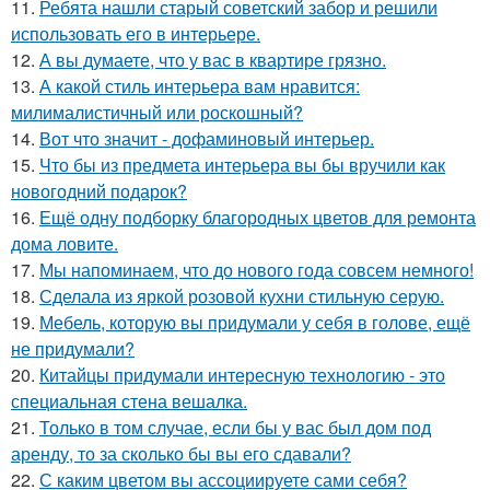
11.
Ребята нашли старый советский забор и решили
использовать его в интерьере.
12.
А вы думаете, что у вас в квартире грязно.
13.
А какой стиль интерьера вам нравится:
милималистичный или роскошный?
14.
Вот что значит - дофаминовый интерьер.
15.
Что бы из предмета интерьера вы бы вручили как
новогодний подарок?
16.
Ещё одну подборку благородных цветов для ремонта
дома ловите.
17.
Мы напоминаем, что до нового года совсем немного!
18.
Сделала из яркой розовой кухни стильную серую.
19.
Мебель, которую вы придумали у себя в голове, ещё
не придумали?
20.
Китайцы придумали интересную технологию - это
специальная стена вешалка.
21.
Только в том случае, если бы у вас был дом под
аренду, то за сколько бы вы его сдавали?
22.
С каким цветом вы ассоциируете сами себя?