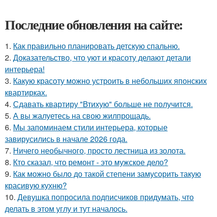
Последние обновления на сайте:
1.
Как правильно планировать детскую спальню.
2.
Доказательство, что уют и красоту делают детали
интерьера!
3.
Какую красоту можно устроить в небольших японских
квартирках.
4.
Сдавать квартиру "Втихую" больше не получится.
5.
А вы жалуетесь на свою жилпрощадь.
6.
Мы запоминаем стили интерьера, которые
завирусились в начале 2026 года.
7.
Ничего необычного, просто лестница из золота.
8.
Кто сказал, что ремонт - это мужское дело?
9.
Как можно было до такой степени замусорить такую
красивую кухню?
10.
Девушка попросила подписчиков придумать, что
делать в этом углу и тут началось.