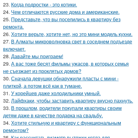
23.
Когда подростки - это котики.
24.
Чем отличаются русские дома и американские.
25.
Представьте, что вы поселились в квартиру без
ремонта.
26.
Хотите верьте, хотите нет, но это мини модель кухни.
27.
В Алматы микроволновка свет в соседнем подъезде
включает.
28.
Давайте мы поиграем!
29.
А вас тоже бесят фильмы ужасов, в которых семья
не съезжает из проклятых домов?
30.
Сначала девушки обнаружили пласты с мини -
плиткой, а потом всё как в тумане.
31.
У корейцев даже холодильники умный.
32.
Лайфхаки, чтобы заставить квартиру вкусно пахнуть.
33.
В прошлом, родители покупали квартиры своим
детям даже в качестве подарка на свадьбу.
34.
Хотите стильную и квартиру с функциональным
ремонтом?
35.
Как рассчитать диаметр вытяжки котла для