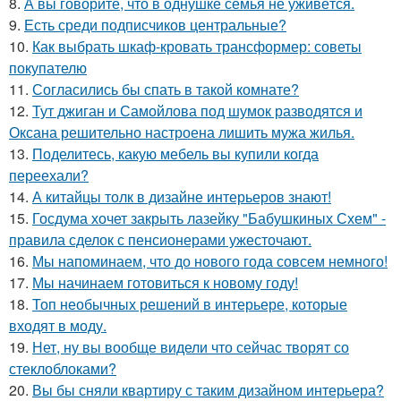
8.
А вы говорите, что в однушке семья не уживётся.
9.
Есть среди подписчиков центральные?
10.
Как выбрать шкаф-кровать трансформер: советы
покупателю
11.
Согласились бы спать в такой комнате?
12.
Тут джиган и Самойлова под шумок разводятся и
Оксана решительно настроена лишить мужа жилья.
13.
Поделитесь, какую мебель вы купили когда
переехали?
14.
А китайцы толк в дизайне интерьеров знают!
15.
Госдума хочет закрыть лазейку "Бабушкиных Схем" -
правила сделок с пенсионерами ужесточают.
16.
Мы напоминаем, что до нового года совсем немного!
17.
Мы начинаем готовиться к новому году!
18.
Топ необычных решений в интерьере, которые
входят в моду.
19.
Нет, ну вы вообще видели что сейчас творят со
стеклоблоками?
20.
Вы бы сняли квартиру с таким дизайном интерьера?