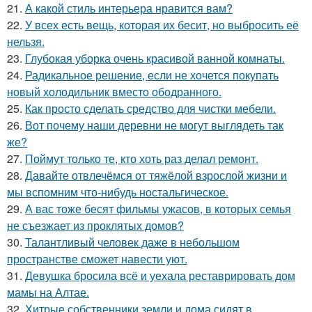
21.
А какой стиль интерьера нравится вам?
22.
У всех есть вещь, которая их бесит, но выбросить её
нельзя.
23.
Глубокая уборка очень красивой ванной комнаты.
24.
Радикальное решение, если не хочется покупать
новый холодильник вместо ободранного.
25.
Как просто сделать средство для чистки мебели.
26.
Вот почему наши деревни не могут выглядеть так
же?
27.
Поймут только те, кто хоть раз делал ремонт.
28.
Давайте отвлечёмся от тяжёлой взрослой жизни и
мы вспомним что-нибудь ностальгическое.
29.
А вас тоже бесят фильмы ужасов, в которых семья
не съезжает из проклятых домов?
30.
Талантливый человек даже в небольшом
пространстве сможет навести уют.
31.
Девушка бросила всё и уехала реставрировать дом
мамы на Алтае.
32.
Хитрые собственники земли и дома сидят в