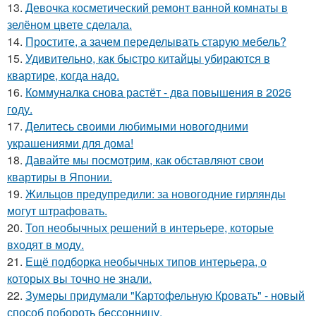
13.
Девочка косметический ремонт ванной комнаты в
зелёном цвете сделала.
14.
Простите, а зачем переделывать старую мебель?
15.
Удивительно, как быстро китайцы убираются в
квартире, когда надо.
16.
Коммуналка снова растёт - два повышения в 2026
году.
17.
Делитесь своими любимыми новогодними
украшениями для дома!
18.
Давайте мы посмотрим, как обставляют свои
квартиры в Японии.
19.
Жильцов предупредили: за новогодние гирлянды
могут штрафовать.
20.
Топ необычных решений в интерьере, которые
входят в моду.
21.
Ещё подборка необычных типов интерьера, о
которых вы точно не знали.
22.
Зумеры придумали "Картофельную Кровать" - новый
способ побороть бессонницу.