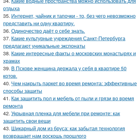
34.
Какие водные пространства можно использовать для
отдыха
35.
Интернет, чайник и тапочки - то, без чего невозможно
представить ни одну квартиру.
36.
Одиночество даёт о себе знать.
37.
Какие культурные учреждения Санкт-Петербурга
предлагают уникальные экспонаты
38.
Какие интересные факты о московских монастырях и
храмах
39.
В Пскове женщина держала у себя в квартире 50
котов.
40.
Чем накрыть паркет во время ремонта: эффективные
способы защиты
41.
Как защитить пол и мебель от пыли и грязи во время
ремонта
42.
Укрывная пленка для мебели при ремонте: как
защитить свои вещи
43.
Шикарный дом из бруса: как забытая технология
возвращает нам роскошь прошлого