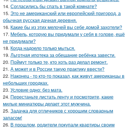
14.
Согласились бы спать в такой комнате?
15.
Это не американский или европейский пригород, а
обычная русская дачная деревня.
16.
Какие бы из этих мелочей вы себе домой захотели?
17.
Мебель, которую вы придумали у себя в голове, ещё
не придумали?
18.
Когда надоело только мыться.
19.
Льготная ипотека за обещание ребёнка завести.
20.
Поймут только те, кто хоть раз делал ремонт.
21.
А может и в России такую практику ввести?
22.
Наконец - то кто-то показал, как живут американцы в
небольших городках.
23.
Условие одно: без мата.
24.
Перестаньте листать ленту и посмотрите, какие
милые миниатюры делает этот мужчина.
25.
Задачка для отличников с хорошим словарным
запасом!
26.
В прошлом, родители покупали квартиры своим