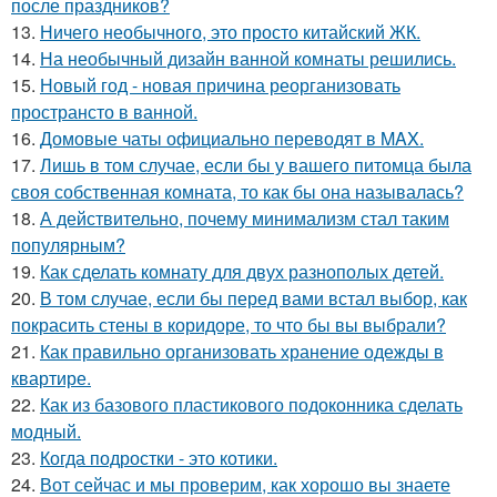
после праздников?
13.
Ничего необычного, это просто китайский ЖК.
14.
На необычный дизайн ванной комнаты решились.
15.
Новый год - новая причина реорганизовать
пространсто в ванной.
16.
Домовые чаты официально переводят в MAX.
17.
Лишь в том случае, если бы у вашего питомца была
своя собственная комната, то как бы она называлась?
18.
А действительно, почему минимализм стал таким
популярным?
19.
Как сделать комнату для двух разнополых детей.
20.
В том случае, если бы перед вами встал выбор, как
покрасить стены в коридоре, то что бы вы выбрали?
21.
Как правильно организовать хранение одежды в
квартире.
22.
Как из базового пластикового подоконника сделать
модный.
23.
Когда подростки - это котики.
24.
Вот сейчас и мы проверим, как хорошо вы знаете