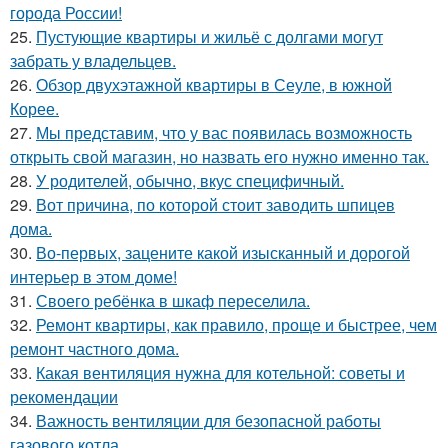
города России!
25.
Пустующие квартиры и жильё с долгами могут
забрать у владельцев.
26.
Обзор двухэтажной квартиры в Сеуле, в южной
Корее.
27.
Мы представим, что у вас появилась возможность
открыть свой магазин, но назвать его нужно именно так.
28.
У родителей, обычно, вкус специфичный.
29.
Вот причина, по которой стоит заводить шпицев
дома.
30.
Во-первых, зацените какой изысканный и дорогой
интерьер в этом доме!
31.
Своего ребёнка в шкаф переселила.
32.
Ремонт квартиры, как правило, проще и быстрее, чем
ремонт частного дома.
33.
Какая вентиляция нужна для котельной: советы и
рекомендации
34.
Важность вентиляции для безопасной работы
газового котла