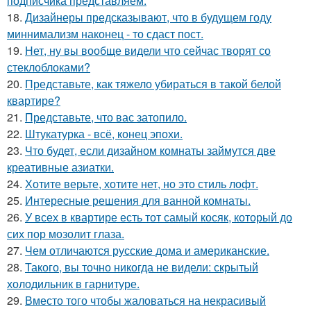
подписчика представляем.
18.
Дизайнеры предсказывают, что в будущем году
миннимализм наконец - то сдаст пост.
19.
Нет, ну вы вообще видели что сейчас творят со
стеклоблоками?
20.
Представьте, как тяжело убираться в такой белой
квартире?
21.
Представьте, что вас затопило.
22.
Штукатурка - всё, конец эпохи.
23.
Что будет, если дизайном комнаты займутся две
креативные азиатки.
24.
Хотите верьте, хотите нет, но это стиль лофт.
25.
Интересные решения для ванной комнаты.
26.
У всех в квартире есть тот самый косяк, который до
сих пор мозолит глаза.
27.
Чем отличаются русские дома и американские.
28.
Такого, вы точно никогда не видели: скрытый
холодильник в гарнитуре.
29.
Вместо того чтобы жаловаться на некрасивый