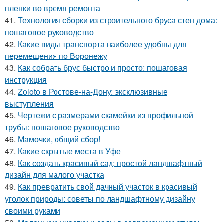
пленки во время ремонта
41.
Технология сборки из строительного бруса стен дома:
пошаговое руководство
42.
Какие виды транспорта наиболее удобны для
перемещения по Воронежу
43.
Как собрать брус быстро и просто: пошаговая
инструкция
44.
Zoloto в Ростове-на-Дону: эксклюзивные
выступления
45.
Чертежи с размерами скамейки из профильной
трубы: пошаговое руководство
46.
Мамочки, общий сбор!
47.
Какие скрытые места в Уфе
48.
Как создать красивый сад: простой ландшафтный
дизайн для малого участка
49.
Как превратить свой дачный участок в красивый
уголок природы: советы по ландшафтному дизайну
своими руками