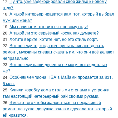
17.
Ну что, уже задекорировали своё жильё к новому
году?
18.
А какой интерьер нравится вам: тот, который выбрал
муж или жена?
19.
Мы начинаем готовиться к новому году!
20.
А такой ли это серьёзный косяк, как думаете?
21.
Хотите верьте, хотите нет, но это стиль лофт.
22.
Вот почему-то, когда женщины начинают делать
ремонт, мужчины спешат сказать им, что они всё делают
неправильно.
23.
Вот почему наши деревни не могут выглядеть так
же?
24.
Особняк чемпиона НБА в Майами продаётся за $31,
5 млн.
25.
Купили коробку дома с голыми стенами и устроили
там настоящий интерьерный рай своими руками.
26.
Вместо того чтобы жаловаться на некрасивый
ремонт на кухне, девушка взяла и сделала тот, который
ей нравится.