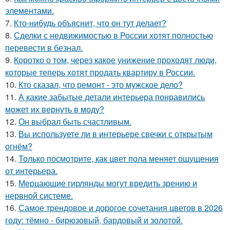
элементами.
7.
Кто-нибудь объяснит, что он тут делает?
8.
Сделки с недвижимостью в России хотят полностью
перевести в безнал.
9.
Коротко о том, через какое унижение проходят люди,
которые теперь хотят продать квартиру в России.
10.
Кто сказал, что ремонт - это мужское дело?
11.
А какие забытые детали интерьера понравились
может их вернуть в моду?
12.
Он выбрал быть счастливым.
13.
Вы используете ли в интерьере свечки с открытым
огнём?
14.
Только посмотрите, как цвет пола меняет ощущения
от интерьера.
15.
Мерцающие гирлянды могут вредить зрению и
нервной системе.
16.
Самое трендовое и дорогое сочетания цветов в 2026
году: тёмно - бирюзовый, бардовый и золотой.