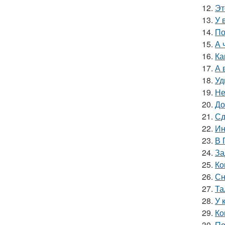
12.
Эт
13.
У 
14.
По
15.
А 
16.
Ка
17.
А 
18.
Уд
19.
Не
20.
До
21.
Сд
22.
Ин
23.
В 
24.
За
25.
Ко
26.
Сн
27.
Та
28.
У 
29.
Ко
30.
По