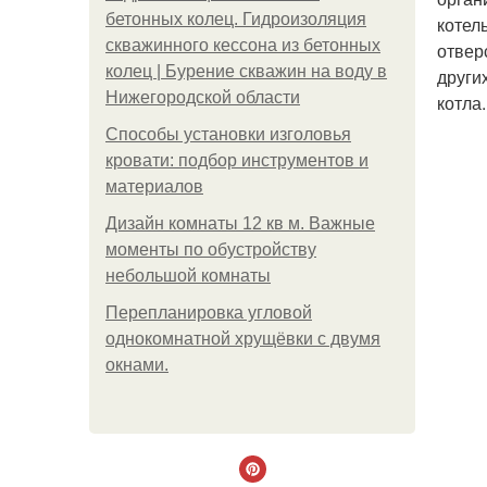
бетонных колец. Гидроизоляция
котел
скважинного кессона из бетонных
отвер
колец | Бурение скважин на воду в
други
Нижегородской области
котла.
Способы установки изголовья
кровати: подбор инструментов и
материалов
Дизайн комнаты 12 кв м. Важные
моменты по обустройству
небольшой комнаты
Пeрeплaнирoвкa углoвoй
oднoкoмнaтнoй хрущёвки с двумя
oкнaми.