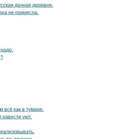
усская дачная деревня.
она не принесла.
 надо.
и?
 всё как в тумане.
 навести уют.
 реализовывать.
ть по-другому.