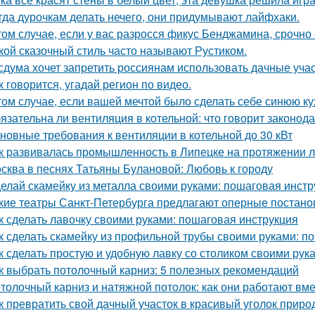
гда дурочкам делать нечего, они придумывают лайфхаки.
том случае, если у вас разросся фикус Бенджамина, срочно 
кой сказочный стиль часто называют Рустиком.
сдума хочет запретить россиянам использовать дачные учас
к говорится, угадай регион по видео.
том случае, если вашей мечтой было сделать себе синюю ку
язательна ли вентиляция в котельной: что говорит законод
новные требования к вентиляции в котельной до 30 кВт
к развивалась промышленность в Липецке на протяжении л
сква в песнях Татьяны Булановой: Любовь к городу
елай скамейку из металла своими руками: пошаговая инстр
кие театры Санкт-Петербурга предлагают оперные постано
к сделать лавочку своими руками: пошаговая инструкция
к сделать скамейку из профильной трубы своими руками: п
к сделать простую и удобную лавку со столиком своими рук
к выбрать потолочный карниз: 5 полезных рекомендаций
толочный карниз и натяжной потолок: как они работают вм
к превратить свой дачный участок в красивый уголок прир