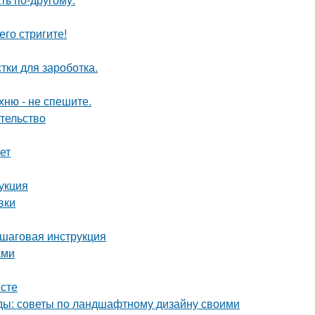
его стригите!
тки для зароботка.
хню - не спешите.
ательство
ет
укция
вки
ошаговая инструкция
ами
есте
оды: советы по ландшафтному дизайну своими