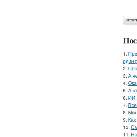
читат
Пос
1.
Пре
один р
2.
Спо
3.
А ч
4.
Ока
5.
А ч
6.
ИИ 
7.
Все
8.
Мин
9.
Как
10.
См
11.
Но