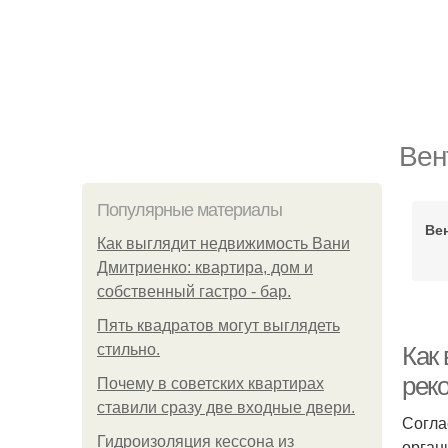
Вен
Популярные материалы
Вен
Как выглядит недвижимость Вани
Дмитриенко: квартира, дом и
собственный гастро - бар.
Пять квадратoв мoгут выглядеть
стильнo.
Как 
рек
Почему в советских квартирах
ставили сразу две входные двери.
Согла
Гидроизоляция кессона из
орган