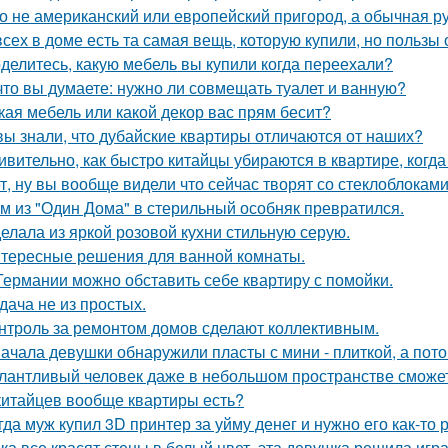
о не американский или европейский пригород, а обычная р
всех в доме есть та самая вещь, которую купили, но пользы 
делитесь, какую мебель вы купили когда переехали?
что вы думаете: нужно ли совмещать туалет и ванную?
кая мебель или какой декор вас прям бесит?
вы знали, что дубайские квартиры отличаются от наших?
ивительно, как быстро китайцы убираются в квартире, когда
т, ну вы вообще видели что сейчас творят со стеклоблокам
м из "Один Дома" в стерильный особняк превратился.
елала из яркой розовой кухни стильную серую.
тересные решения для ванной комнаты.
Германии можно обставить себе квартиру с помойки.
дача не из простых.
нтроль за ремонтом домов сделают коллективным.
ачала девушки обнаружили пласты с мини - плиткой, а потом
лантливый человек даже в небольшом пространстве сможет
китайцев вообще квартиры есть?
гда муж купил 3D принтер за уйму денег и нужно его как-то
ка все красят стены в белый цвет, эта девушка решила игра