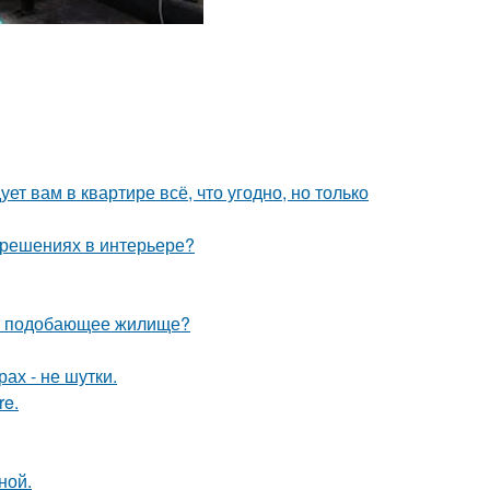
ет вам в квартире всё, что угодно, но только
 решениях в интерьере?
ебе подобающее жилище?
ах - не шутки.
re.
ной.