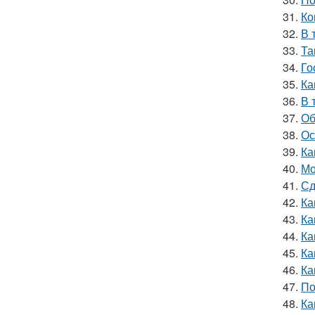
31.
Ко
32.
В 
33.
Та
34.
Го
35.
Ка
36.
В 
37.
Об
38.
Ос
39.
Ка
40.
Мо
41.
Сд
42.
Ка
43.
Ка
44.
Ка
45.
Ка
46.
Ка
47.
По
48.
Ка