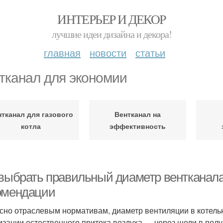
ИНТЕРЬЕР И ДЕКОР
лучшие идеи дизайна и декора!
главная
новости
статьи
тканал для экономии
тканал для газового
Вентканал на
котла
эффективность
выбрать правильный диаметр вентканала 
омендации
сно отраслевым нормативам, диаметр вентиляции в котель
изации естественного притока воздуха — через щели в пол