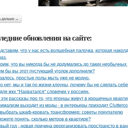
ь дальше →
ледние обновления на сайте:
дставим, что у нас есть волшебная палочка, которая наколду
аз.
рим, что вы никогда бы не додумались до таких необычных
ем бы вы этот пустующий уголок дополнили?
залось, простые полы мыть уже не модно.
то нет, мы и так по жизни клоуны, почему бы не сделать с
для жкх "Нахватался" словечек у россиян.
 эти рассказы про то, что японцы живут в крошечных квартир
имализм выходит из моды - в интерьеры приходит Clutterco
 выбрать шкаф-кровать трансформер: советы покупателю
ожете понять, сколько метров в квартире?
вый год - новая причина реорганизовать пространсто в ван