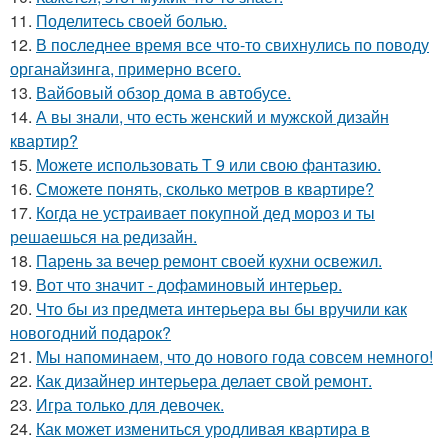
11.
Поделитесь своей болью.
12.
В последнее время все что-то свихнулись по поводу
органайзинга, примерно всего.
13.
Вайбовый обзор дома в автобусе.
14.
А вы знали, что есть женский и мужской дизайн
квартир?
15.
Можете использовать Т 9 или свою фантазию.
16.
Сможете понять, сколько метров в квартире?
17.
Когда не устраивает покупной дед мороз и ты
решаешься на редизайн.
18.
Парень за вечер ремонт своей кухни освежил.
19.
Вот что значит - дофаминовый интерьер.
20.
Что бы из предмета интерьера вы бы вручили как
новогодний подарок?
21.
Мы напоминаем, что до нового года совсем немного!
22.
Как дизайнер интерьера делает свой ремонт.
23.
Игра только для девочек.
24.
Как может измениться уродливая квартира в