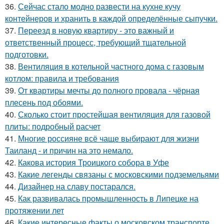
36.
Сейчас стало модно развести на кухне кучу
контейнеров и хранить в каждой определённые сыпучки.
37.
Переезд в новую квартиру - это важный и
ответственный процесс, требующий тщательной
подготовки.
38.
Вентиляция в котельной частного дома с газовым
котлом: правила и требования
39.
От квартиры мечты до полного провала - чёрная
плесень под обоями.
40.
Сколько стоит простейшая вентиляция для газовой
плиты: подробный расчет
41.
Многие россияне всё чаще выбирают для жизни
Таиланд - и причин на это немало.
42.
Какова история Троицкого собора в Уфе
43.
Какие легенды связаны с московскими подземельями
44.
Дизайнер на славу постарался.
45.
Как развивалась промышленность в Липецке на
протяжении лет
46.
Какие интересные факты о московском транспорте