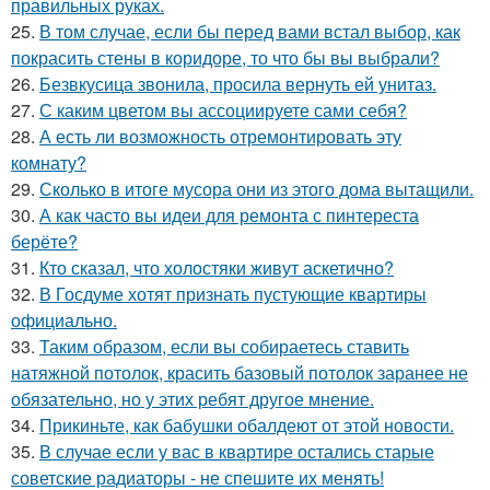
правильных руках.
25.
В том случае, если бы перед вами встал выбор, как
покрасить стены в коридоре, то что бы вы выбрали?
26.
Безвкусица звонила, просила вернуть ей унитаз.
27.
С каким цветом вы ассоциируете сами себя?
28.
А есть ли возможность отремонтировать эту
комнату?
29.
Сколько в итоге мусора они из этого дома вытащили.
30.
А как часто вы идеи для ремонта с пинтереста
берёте?
31.
Кто сказал, что холостяки живут аскетично?
32.
В Госдуме хотят признать пустующие квартиры
официально.
33.
Таким образом, если вы собираетесь ставить
натяжной потолок, красить базовый потолок заранее не
обязательно, но у этих ребят другое мнение.
34.
Прикиньте, как бабушки обалдеют от этой новости.
35.
В случае если у вас в квартире остались старые
советские радиаторы - не спешите их менять!