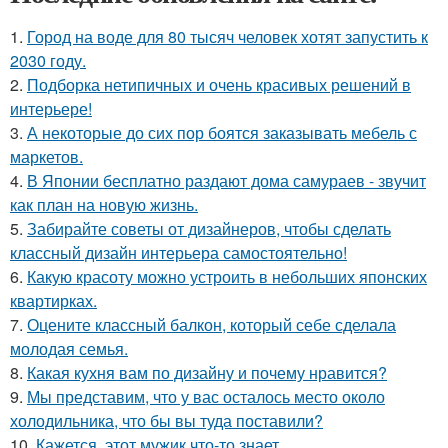
1.
Город на воде для 80 тысяч человек хотят запустить к
2030 году.
2.
Подборка нетипичных и очень красивых решений в
интерьере!
3.
А некоторые до сих пор боятся заказывать мебель с
маркетов.
4.
В Японии бесплатно раздают дома самураев - звучит
как план на новую жизнь.
5.
Забирайте советы от дизайнеров, чтобы сделать
классный дизайн интерьера самостоятельно!
6.
Какую красоту можно устроить в небольших японских
квартирках.
7.
Оцените классный балкон, который себе сделала
молодая семья.
8.
Какая кухня вам по дизайну и почему нравится?
9.
Мы представим, что у вас осталось место около
холодильника, что бы вы туда поставили?
10.
Кажется, этот мужик что-то знает.