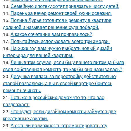
13.
Семейную ипотеку хотят привязать к числу детей.
14.
Парень за вечер ремонт своей кухни освежил.
15.
Полина Лурье готовится к ремонту в квартире
долиной и называет решение суда победой.
16.
А какое сочетание вам понравилось?
17.
Попытайтесь использовать всего три эмодзи.
18.
На 2026 год вам нужно выбрать новый дизайн
интерьера для вашей квартиры.
19.
Лишь в том случае, если бы у вашего питомца была
своя собственная комната, то как бы она называлась?
20.
Девушка взялась за перестройку действительно
старой развалюхи, а вы в своей квартире боитесь
ремонт начинать.
21.
Есть же в российских домах что-то, что вас
раздражает.
22.
Что будет, если дизайном комнаты займутся две
креативные азиатки.
23.
А есть ли возможность отремонтировать эту