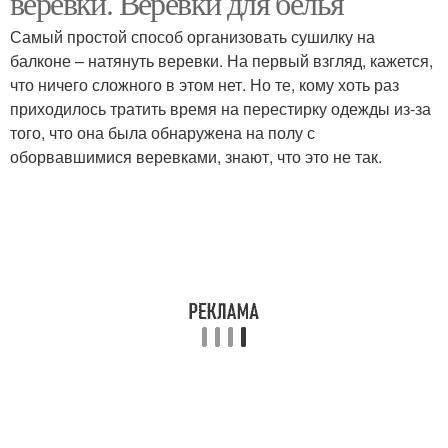
веревки. Веревки для белья
Самый простой способ организовать сушилку на
балконе – натянуть веревки. На первый взгляд, кажется,
Хлопчатобумажная
что ничего сложного в этом нет. Но те, кому хоть раз
Джутовая веревка
веревка
приходилось тратить время на перестирку одежды из-за
того, что она была обнаружена на полу с
оборвавшимися веревками, знают, что это не так.
Полипропиленовая
Полиамидная веревка
веревка