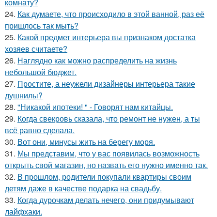
комнату?
24.
Как думаете, что происходило в этой ванной, раз её
пришлось так мыть?
25.
Какой предмет интерьера вы признаком достатка
хозяев считаете?
26.
Наглядно как можно распределить на жизнь
небольшой бюджет.
27.
Простите, а неужели дизайнеры интерьера такие
душнилы?
28.
"Никакой ипотеки! " - Говорят нам китайцы.
29.
Когда свекровь сказала, что ремонт не нужен, а ты
всё равно сделала.
30.
Вот они, минусы жить на берегу моря.
31.
Мы представим, что у вас появилась возможность
открыть свой магазин, но назвать его нужно именно так.
32.
В прошлом, родители покупали квартиры своим
детям даже в качестве подарка на свадьбу.
33.
Когда дурочкам делать нечего, они придумывают
лайфхаки.